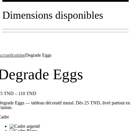
Dimensions disponibles
ccueil
cuisine
Degrade Eggs
Degrade Eggs
25
TND
–
110
TND
egrade Eggs — tableau décoratif mural. Dès 25 TND, livré partout en
unisie.
Cadre