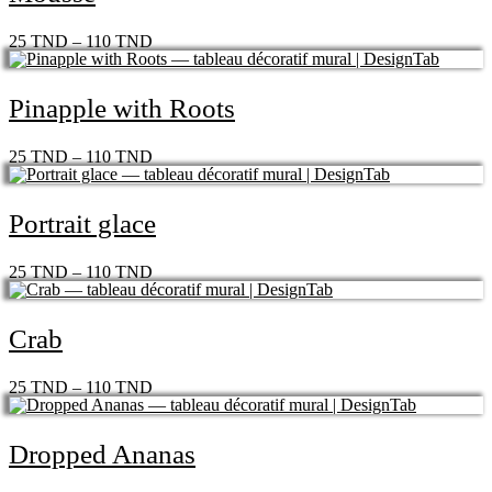
25
TND
–
110
TND
Pinapple with Roots
25
TND
–
110
TND
Portrait glace
25
TND
–
110
TND
Crab
25
TND
–
110
TND
Dropped Ananas