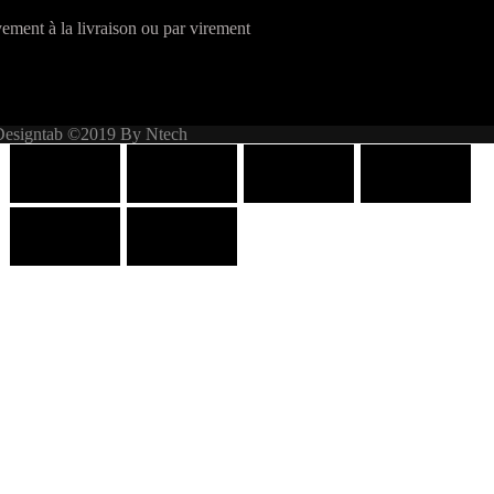
ement à la livraison ou par virement
Designtab ©2019 By Ntech