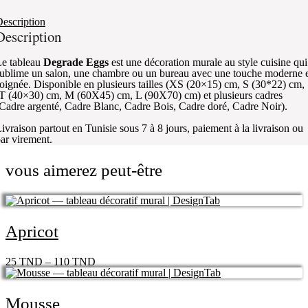
escription
Description
e tableau
Degrade Eggs
est une décoration murale au style cuisine qui
ublime un salon, une chambre ou un bureau avec une touche moderne 
oignée. Disponible en plusieurs tailles (XS (20×15) cm, S (30*22) cm,
T (40×30) cm, M (60X45) cm, L (90X70) cm) et plusieurs cadres
Cadre argenté, Cadre Blanc, Cadre Bois, Cadre doré, Cadre Noir).
ivraison partout en Tunisie sous 7 à 8 jours, paiement à la livraison ou
ar virement.
vous aimerez peut-être
Apricot
25
TND
–
110
TND
Mousse