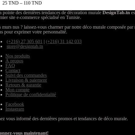
25
TND
–
110
TND
a pointe des dernières tendances de décoration murale
DesignTab.tn
es
mier site e-commerce spécialisé en Tunisie.
 murs nus ? laissez-vous charmer par notre déco murale composée par
ns pour exprimer votre personnalité.
(+216) 27 305 601
|
(+216) 31 142 033
store@designtab.tn
Nos produits
À propos
FAQ
Contact
Suivi des commandes
Livraison & paiement
Retours & garantie
Mon compte
Politique de confidentialité
Facebook
Instagram
ez vous informé des dernières promos et tendances de déco murale.
onnez-vous maintenant!