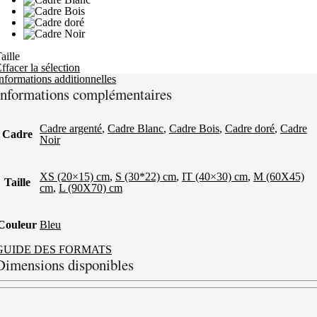
aille
ffacer la sélection
nformations additionnelles
Informations complémentaires
Cadre argenté
,
Cadre Blanc
,
Cadre Bois
,
Cadre doré
,
Cadre
Cadre
Noir
XS (20×15) cm
,
S (30*22) cm
,
IT (40×30) cm
,
M (60X45)
Taille
cm
,
L (90X70) cm
Couleur
Bleu
GUIDE DES FORMATS
Dimensions disponibles