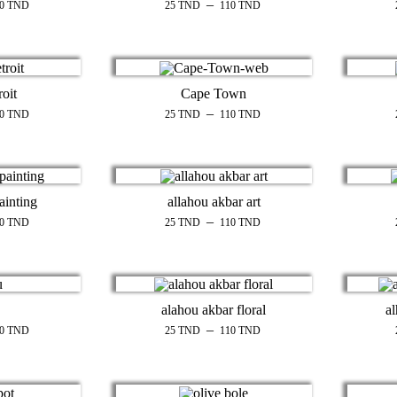
–
10
TND
25
TND
110
TND
roit
Cape Town
–
10
TND
25
TND
110
TND
ainting
allahou akbar art
–
10
TND
25
TND
110
TND
alahou akbar floral
a
–
10
TND
25
TND
110
TND