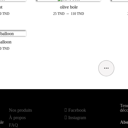
ot
olive bole
–
10
TND
25
TND
110
TND
balloon
10
TND
...
Tene
Nos produits
Facebook
déco
À propos
Instagram
le
Abo
FAQ
.