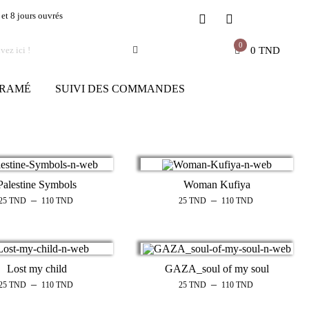
 et 8 jours ouvrés
0
0
TND
RAMÉ
SUIVI DES COMMANDES
Palestine Symbols
Woman Kufiya
–
–
25
TND
110
TND
25
TND
110
TND
Lost my child
GAZA_soul of my soul
–
–
25
TND
110
TND
25
TND
110
TND