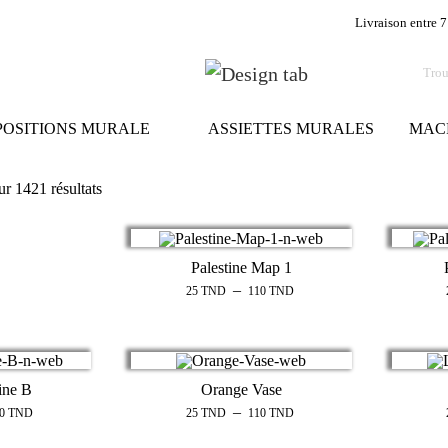
Livraison entre 7
OSITIONS MURALE
ASSIETTES MURALES
MAC
r 1421 résultats
Trié
du
Palestine Map 1
plus
–
25
TND
110
TND
récent
au
plus
ine B
Orange Vase
–
10
TND
25
TND
110
TND
ancien