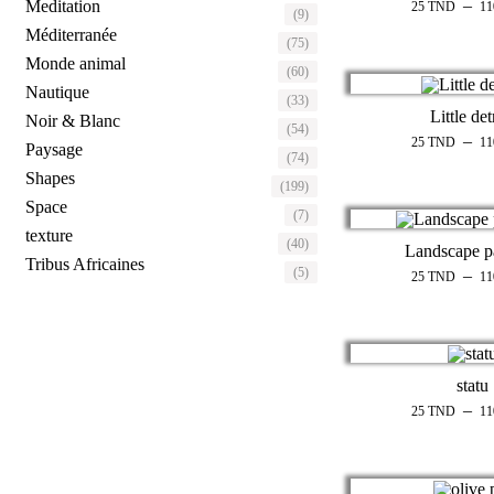
–
Meditation
25
TND
1
(9)
Méditerranée
(75)
Monde animal
(60)
Nautique
(33)
Little det
Noir & Blanc
(54)
–
25
TND
1
Paysage
(74)
Shapes
(199)
Space
(7)
texture
(40)
Landscape p
Tribus Africaines
(5)
–
25
TND
1
statu
–
25
TND
1