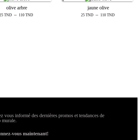
olive arbre
jaune olive
–
–
25
TND
110
TND
25
TND
110
TND
z vous informé des dernières promos et tendances de
 murale.
nnez-vous maintenant!