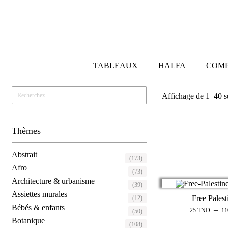
TABLEAUX
HALFA
COMP
Affichage de 1–40 su
Thèmes
Abstrait
(173)
Afro
(73)
Architecture & urbanisme
(39)
Assiettes murales
Free Palest
(12)
Bébés & enfants
–
25
TND
1
(50)
Botanique
(108)