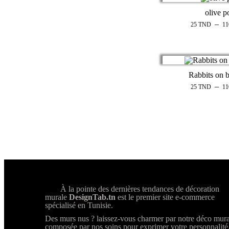
olive p
–
25
TND
1
Rabbits on 
–
25
TND
1
À la pointe des dernières tendances de décoration
murale
DesignTab.tn
est le premier site e-commerce
spécialisé en Tunisie.
Des murs nus ? laissez-vous charmer par notre déco mura
composée par nos soins pour exprimer votre personnalité