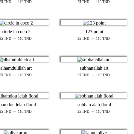
–
–
25
TND
110
TND
25
TND
110
TND
circle in coco 2
123 point
–
–
25
TND
110
TND
25
TND
110
TND
alhamdulillah art
subhanallah art
–
–
25
TND
110
TND
25
TND
110
TND
lhamdou lelah floral
sobhan alah floral
–
–
25
TND
110
TND
25
TND
110
TND