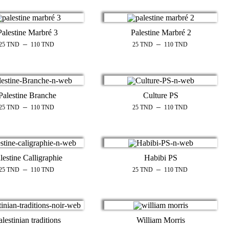
Palestine Marbré 3
Palestine Marbré 2
–
–
25
TND
110
TND
25
TND
110
TND
Palestine Branche
Culture PS
–
–
25
TND
110
TND
25
TND
110
TND
lestine Calligraphie
Habibi PS
–
–
25
TND
110
TND
25
TND
110
TND
alestinian traditions
William Morris