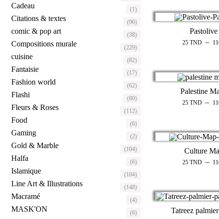
Cadeau
(1)
Citations & textes
(96)
Pastolive
comic & pop art
(38)
–
25
TND
1
Compositions murale
(229)
cuisine
(82)
Fantaisie
(17)
Fashion world
(62)
Palestine M
Flashi
(80)
–
25
TND
1
Fleurs & Roses
(112)
Food
(6)
Gaming
(2)
Gold & Marble
(104)
Culture M
Halfa
–
(6)
25
TND
1
Islamique
(104)
Line Art & Illustrations
(148)
Macramé
(4)
MASK'ON
Tatreez palmier
(6)