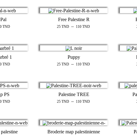
 Pal
Free Palestine R
–
10
TND
25
TND
110
TND
arbré 1
Puppy
–
10
TND
25
TND
110
TND
ap PS
Palestine TREE
Pa
–
10
TND
25
TND
110
TND
 palestine
Broderie map palestinienne
P