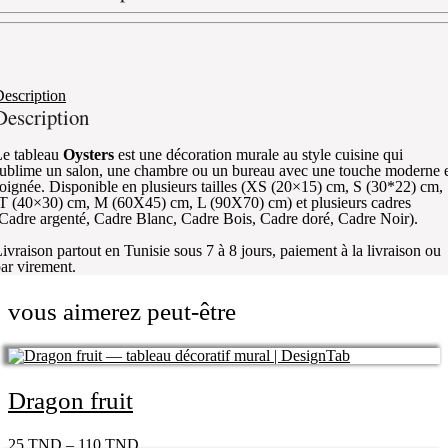
escription
Description
e tableau
Oysters
est une décoration murale au style cuisine qui
ublime un salon, une chambre ou un bureau avec une touche moderne 
oignée. Disponible en plusieurs tailles (XS (20×15) cm, S (30*22) cm,
T (40×30) cm, M (60X45) cm, L (90X70) cm) et plusieurs cadres
Cadre argenté, Cadre Blanc, Cadre Bois, Cadre doré, Cadre Noir).
ivraison partout en Tunisie sous 7 à 8 jours, paiement à la livraison ou
ar virement.
vous aimerez peut-être
Dragon fruit
25
TND
–
110
TND