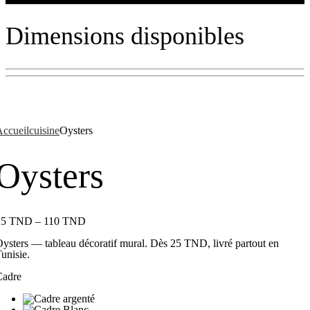
Dimensions disponibles
ccueil
cuisine
Oysters
Oysters
25
TND
–
110
TND
ysters — tableau décoratif mural. Dès 25 TND, livré partout en
unisie.
Cadre