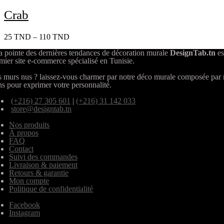
Crab
25
TND
–
110
TND
a pointe des dernières tendances de décoration murale
DesignTab.tn
es
mier site e-commerce spécialisé en Tunisie.
 murs nus ? laissez-vous charmer par notre déco murale composée par
ns pour exprimer votre personnalité.
(+216) 27 305 601
|
(+216) 31 142 033
store@designtab.tn
Nos produits
À propos
FAQ
Contact
Suivi des commandes
Livraison & paiement
Retours & garantie
Mon compte
Politique de confidentialité
Facebook
Instagram