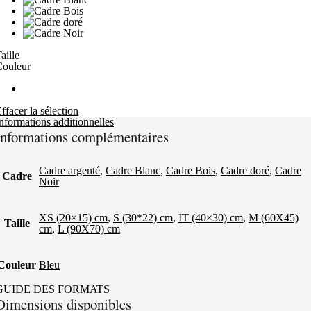
aille
Couleur
ffacer la sélection
nformations additionnelles
Informations complémentaires
Cadre argenté
,
Cadre Blanc
,
Cadre Bois
,
Cadre doré
,
Cadre
Cadre
Noir
XS (20×15) cm
,
S (30*22) cm
,
IT (40×30) cm
,
M (60X45)
Taille
cm
,
L (90X70) cm
Couleur
Bleu
GUIDE DES FORMATS
Dimensions disponibles