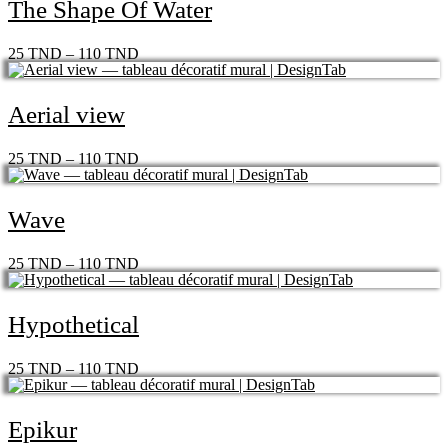
The Shape Of Water
25
TND
–
110
TND
Aerial view
25
TND
–
110
TND
Wave
25
TND
–
110
TND
Hypothetical
25
TND
–
110
TND
Epikur