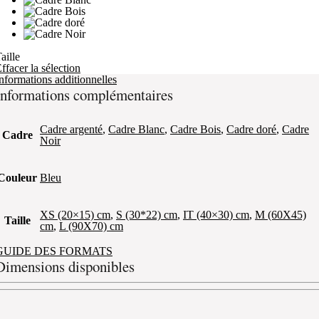
aille
ffacer la sélection
nformations additionnelles
Informations complémentaires
Cadre argenté
,
Cadre Blanc
,
Cadre Bois
,
Cadre doré
,
Cadre
Cadre
Noir
Couleur
Bleu
XS (20×15) cm
,
S (30*22) cm
,
IT (40×30) cm
,
M (60X45)
Taille
cm
,
L (90X70) cm
GUIDE DES FORMATS
Dimensions disponibles