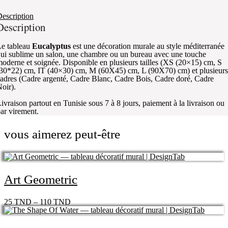
escription
Description
e tableau
Eucalyptus
est une décoration murale au style méditerranée
ui sublime un salon, une chambre ou un bureau avec une touche
oderne et soignée. Disponible en plusieurs tailles (XS (20×15) cm, S
30*22) cm, IT (40×30) cm, M (60X45) cm, L (90X70) cm) et plusieurs
adres (Cadre argenté, Cadre Blanc, Cadre Bois, Cadre doré, Cadre
oir).
ivraison partout en Tunisie sous 7 à 8 jours, paiement à la livraison ou
ar virement.
vous aimerez peut-être
Art Geometric
25
TND
–
110
TND