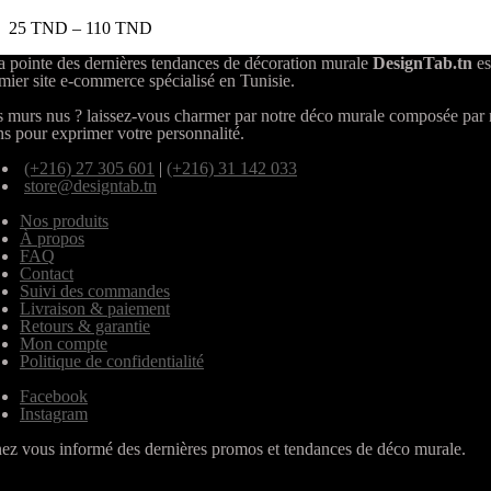
25
TND
–
110
TND
a pointe des dernières tendances de décoration murale
DesignTab.tn
es
mier site e-commerce spécialisé en Tunisie.
 murs nus ? laissez-vous charmer par notre déco murale composée par
ns pour exprimer votre personnalité.
(+216) 27 305 601
|
(+216) 31 142 033
store@designtab.tn
Nos produits
À propos
FAQ
Contact
Suivi des commandes
Livraison & paiement
Retours & garantie
Mon compte
Politique de confidentialité
Facebook
Instagram
ez vous informé des dernières promos et tendances de déco murale.