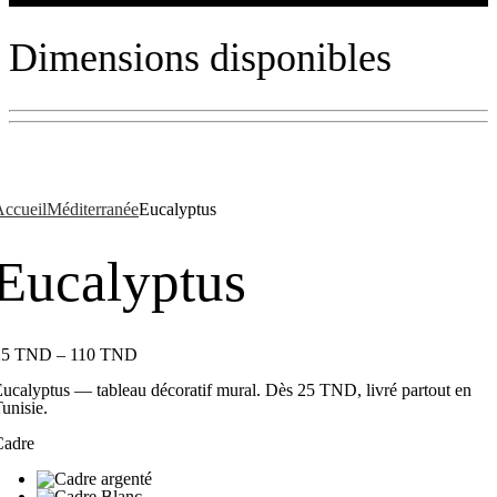
Dimensions disponibles
ccueil
Méditerranée
Eucalyptus
Eucalyptus
25
TND
–
110
TND
ucalyptus — tableau décoratif mural. Dès 25 TND, livré partout en
unisie.
Cadre