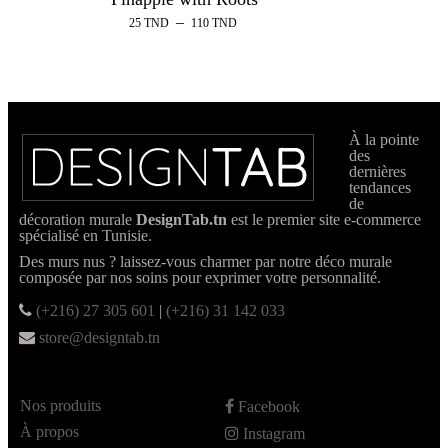
–
25
TND
110
TND
À la pointe
des
dernières
tendances
de
décoration murale
DesignTab.tn
est le premier site e-commerce
spécialisé en Tunisie.
Des murs nus ? laissez-vous charmer par notre déco murale
composée par nos soins pour exprimer votre personnalité.
(+216) 27 305 601
|
(+216) 31 142 033
store@designtab.tn
Nos produits
Facebook
À propos
Instagram