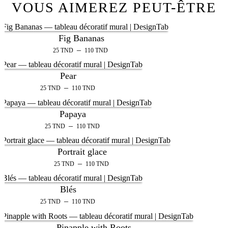
VOUS AIMEREZ PEUT-ÊTRE
Fig Bananas
–
25
TND
110
TND
Pear
–
25
TND
110
TND
Papaya
–
25
TND
110
TND
Portrait glace
–
25
TND
110
TND
Blés
–
25
TND
110
TND
Pinapple with Roots