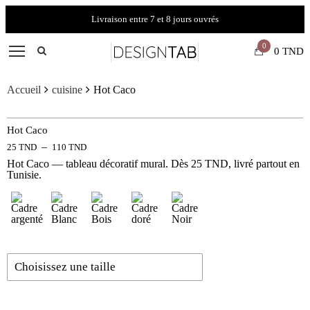
Livraison entre 7 et 8 jours ouvrés
0
0
TND
Accueil
cuisine
Hot Caco
Hot Caco
–
25
TND
110
TND
Hot Caco — tableau décoratif mural. Dès 25 TND, livré partout en
Tunisie.