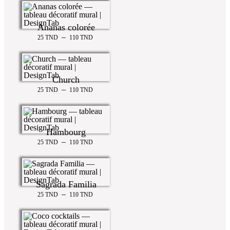
Ananas colorée
–
25
TND
110
TND
Church
–
25
TND
110
TND
Hambourg
–
25
TND
110
TND
Sagrada Familia
–
25
TND
110
TND