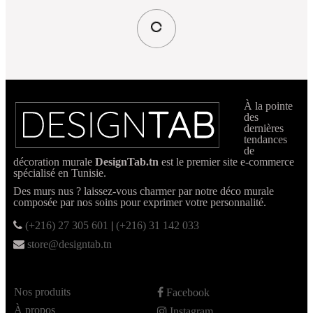
À la pointe
des
dernières
tendances
de
décoration murale
DesignTab.tn
est le premier site e-commerce
spécialisé en Tunisie.
Des murs nus ? laissez-vous charmer par notre déco murale
composée par nos soins pour exprimer votre personnalité.
(+216) 27 305 601
|
(+216) 31 142 033
store@designtab.tn
Nos produits
Facebook
À propos
Instagram