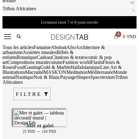
texture
40
Tribus Africaines
5
Livraison entre 7 et 8 jours ouvrés
0
0
TND
Tous les articles
Fantaisie
Abstrait
Afro
Architecture &
urbanisme
Assiettes murales
Bébés &
enfants
Botanique
Cadeau
Citations & textes
comic & pop
art
Compositions murale
cuisine
Fashion world
Flashi
Fleurs &
Roses
Food
Gaming
Gold & Marble
Halfa
Islamique
Line Art &
Illustrations
Macramé
MASK'ON
Meditation
Méditerranée
Monde
animal
Nautique
Noir & Blanc
Paysage
Shapes
Space
texture
Tribus
Africaines
Mer et galet
–
25
TND
110
TND