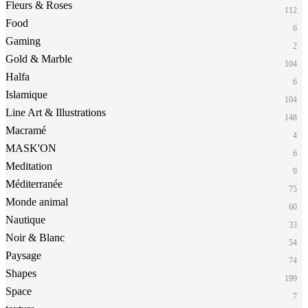
Fleurs & Roses
112
Food
6
Gaming
2
Gold & Marble
104
Halfa
6
Islamique
104
Line Art & Illustrations
148
Macramé
4
MASK'ON
6
Meditation
9
Méditerranée
75
Monde animal
60
Nautique
33
Noir & Blanc
54
Paysage
74
Shapes
199
Space
7