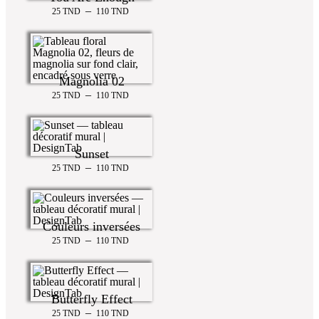
–
25
TND
110
TND
Magnolia 02
–
25
TND
110
TND
Sunset
–
25
TND
110
TND
Couleurs inversées
–
25
TND
110
TND
Butterfly Effect
–
25
TND
110
TND