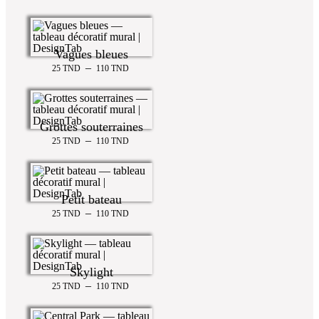
Vagues bleues
–
25
TND
110
TND
Grottes souterraines
–
25
TND
110
TND
Petit bateau
–
25
TND
110
TND
Skylight
–
25
TND
110
TND