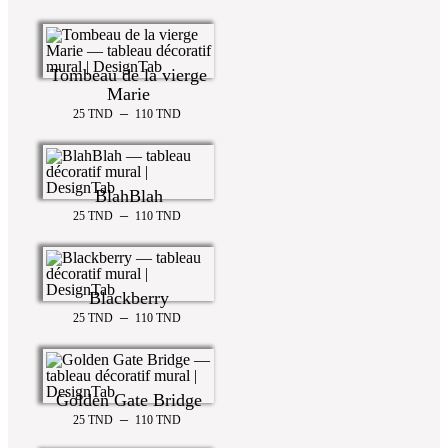
Tombeau de la vierge
Marie
–
25
TND
110
TND
BlahBlah
–
25
TND
110
TND
Blackberry
–
25
TND
110
TND
Golden Gate Bridge
–
25
TND
110
TND