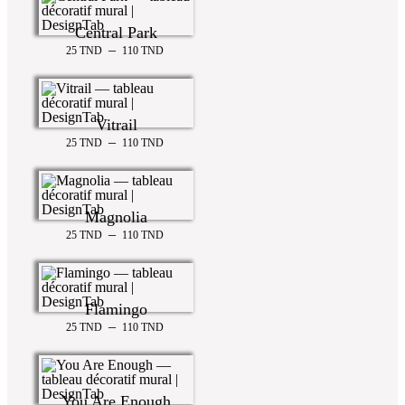
Central Park
–
25
TND
110
TND
Vitrail
–
25
TND
110
TND
Magnolia
–
25
TND
110
TND
Flamingo
–
25
TND
110
TND
You Are Enough