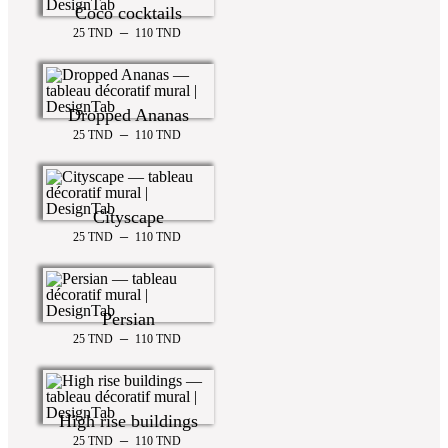
Coco cocktails
–
25
TND
110
TND
Dropped Ananas
–
25
TND
110
TND
Cityscape
–
25
TND
110
TND
Persian
–
25
TND
110
TND
High rise buildings
–
25
TND
110
TND