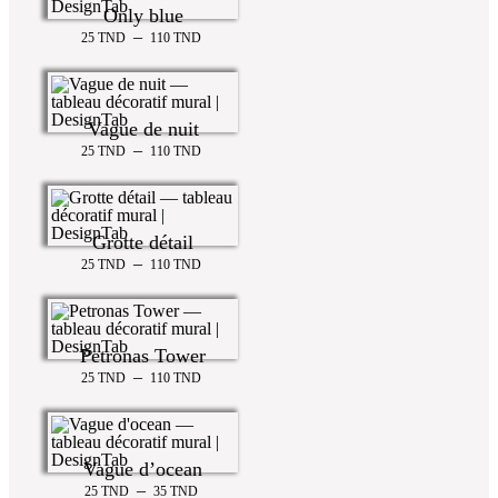
Only blue
–
25
TND
110
TND
Vague de nuit
–
25
TND
110
TND
Grotte détail
–
25
TND
110
TND
Petronas Tower
–
25
TND
110
TND
Vague d’ocean
–
25
TND
35
TND