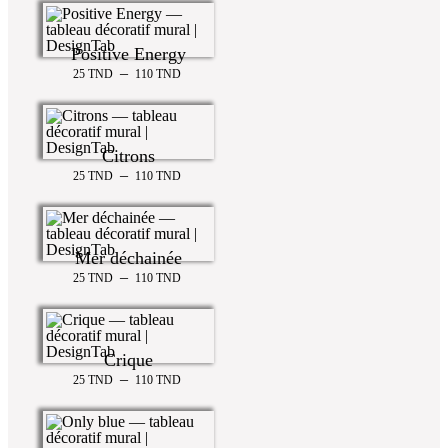
Positive Energy
–
25
TND
110
TND
Citrons
–
25
TND
110
TND
Mer déchainée
–
25
TND
110
TND
Crique
–
25
TND
110
TND