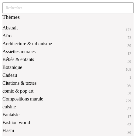
Thèmes
Abstrait
173
Afro
73
Architecture & urbanisme
39
Assiettes murales
12
Bébés & enfants
50
Botanique
108
Cadeau
1
Citations & textes
96
comic & pop art
38
Compositions murale
229
cuisine
82
Fantaisie
17
Fashion world
62
Flashi
80