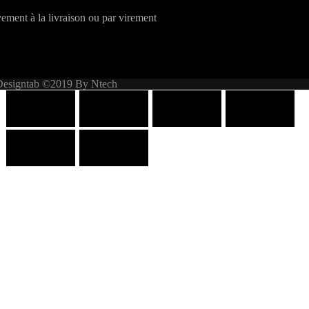
ement à la livraison ou par virement
Designtab ©2019 By Ntech