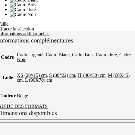
aille
ffacer la sélection
nformations additionnelles
Informations complémentaires
Cadre argenté
,
Cadre Blanc
,
Cadre Bois
,
Cadre doré
,
Cadre
Cadre
Noir
XS (20×15) cm
,
S (30*22) cm
,
IT (40×30) cm
,
M (60X45)
Taille
cm
,
L (90X70) cm
Couleur
Beige
GUIDE DES FORMATS
Dimensions disponibles