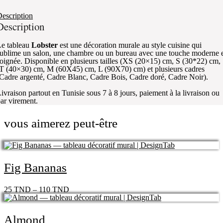
escription
Description
e tableau
Lobster
est une décoration murale au style cuisine qui
ublime un salon, une chambre ou un bureau avec une touche moderne 
oignée. Disponible en plusieurs tailles (XS (20×15) cm, S (30*22) cm,
T (40×30) cm, M (60X45) cm, L (90X70) cm) et plusieurs cadres
Cadre argenté, Cadre Blanc, Cadre Bois, Cadre doré, Cadre Noir).
ivraison partout en Tunisie sous 7 à 8 jours, paiement à la livraison ou
ar virement.
vous aimerez peut-être
Fig Bananas
25
TND
–
110
TND
Almond