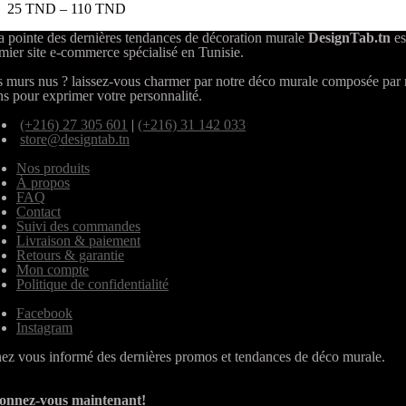
25
TND
–
110
TND
a pointe des dernières tendances de décoration murale
DesignTab.tn
es
mier site e-commerce spécialisé en Tunisie.
 murs nus ? laissez-vous charmer par notre déco murale composée par
ns pour exprimer votre personnalité.
(+216) 27 305 601
|
(+216) 31 142 033
store@designtab.tn
Nos produits
À propos
FAQ
Contact
Suivi des commandes
Livraison & paiement
Retours & garantie
Mon compte
Politique de confidentialité
Facebook
Instagram
ez vous informé des dernières promos et tendances de déco murale.
onnez-vous maintenant!