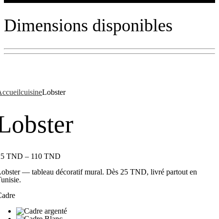
Dimensions disponibles
ccueil
cuisine
Lobster
Lobster
25
TND
–
110
TND
obster — tableau décoratif mural. Dès 25 TND, livré partout en
unisie.
Cadre