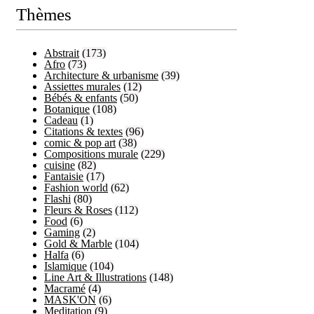
Thèmes
Abstrait
(173)
Afro
(73)
Architecture & urbanisme
(39)
Assiettes murales
(12)
Bébés & enfants
(50)
Botanique
(108)
Cadeau
(1)
Citations & textes
(96)
comic & pop art
(38)
Compositions murale
(229)
cuisine
(82)
Fantaisie
(17)
Fashion world
(62)
Flashi
(80)
Fleurs & Roses
(112)
Food
(6)
Gaming
(2)
Gold & Marble
(104)
Halfa
(6)
Islamique
(104)
Line Art & Illustrations
(148)
Macramé
(4)
MASK'ON
(6)
Meditation
(9)