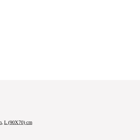
m
,
L (90X70) cm