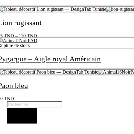
Lion rugissant
25
TND
–
110
TND
upture de stock
Pygargue – Aigle royal Américain
Paon bleu
70
TND