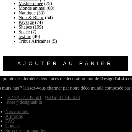
Méditerranée
(75)
Monde animal
(60)
Nautique
(33)
Noir & Blanc
(54)
Paysage
(74)
Shapes
(199)
Space
(7)
texture
(40)
Tribus Africaines
(5)
AJOUTER AU PANIER
a pointe des dernières tendances de décoration murale
DesignTab.tn
es
 murs nus ? laissez-vous charmer par notre déco murale composée par n
(+216) 27 305 601
|
(+216) 31 142 033
store@designtab.tn
Nos produits
À propos
FAQ
Contact
Suivi des commandes