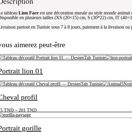
Description
e tableau
Lion Face
est une décoration murale au style monde animal 
isponible en plusieurs tailles (XS (20×15) cm, S (30*22) cm, IT (40
ivraison partout en Tunisie sous 7 à 8 jours, paiement à la livraison ou
vous aimerez peut-être
Portrait lion 01
Cheval profil
25
TND
–
201
TND
Portrait gorille