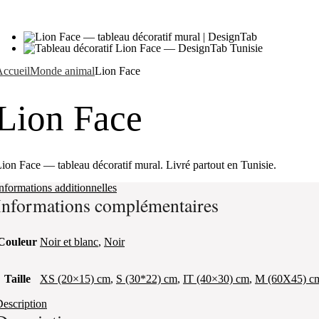
ccueil
Monde animal
Lion Face
Lion Face
ion Face — tableau décoratif mural. Livré partout en Tunisie.
nformations additionnelles
Informations complémentaires
Couleur
Noir et blanc
,
Noir
Taille
XS (20×15) cm
,
S (30*22) cm
,
IT (40×30) cm
,
M (60X45) c
escription