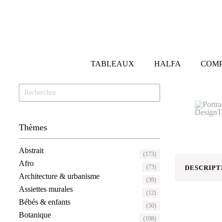
TABLEAUX
HALFA
COMP
Thèmes
Abstrait
(173)
Afro
(73)
DESCRIPT
Architecture & urbanisme
(39)
Assiettes murales
(12)
Bébés & enfants
(50)
Botanique
(108)