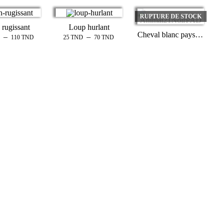
RUPTURE DE STOCK
 rugissant
Loup hurlant
Cheval blanc paysage
–
–
110
TND
25
TND
70
TND