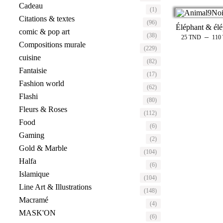
Cadeau
(1)
Citations & textes
(96)
comic & pop art
(38)
–
25
TND
110
Compositions murale
(229)
cuisine
(82)
Fantaisie
(17)
Fashion world
(62)
Flashi
(80)
Fleurs & Roses
(112)
Food
(6)
Gaming
(2)
Gold & Marble
(104)
Halfa
(6)
Islamique
(104)
Line Art & Illustrations
(148)
Macramé
(4)
MASK'ON
(6)