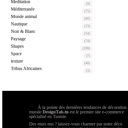
Meditation
(9)
Méditerranée
(75)
Monde animal
(60)
Nautique
(33)
Noir & Blanc
(54)
Paysage
(74)
Shapes
(199)
Space
(7)
texture
(40)
Tribus Africaines
(5)
À la pointe des dernières tendances de décoration
murale
DesignTab.tn
est le premier site e-commerce
spécialisé en Tunisie.
Des murs nus ? laissez-vous charmer par notre déco