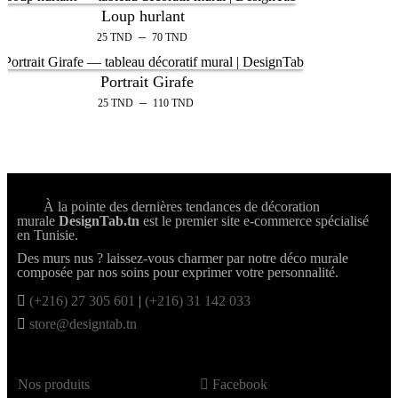
Loup hurlant
–
25
TND
70
TND
Portrait Girafe
–
25
TND
110
TND
À la pointe des dernières tendances de décoration
murale
DesignTab.tn
est le premier site e-commerce spécialisé
en Tunisie.
Des murs nus ? laissez-vous charmer par notre déco murale
composée par nos soins pour exprimer votre personnalité.
(+216) 27 305 601
|
(+216) 31 142 033
store@designtab.tn
Nos produits
Facebook