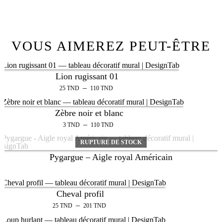
VOUS AIMEREZ PEUT-ÊTRE
Lion rugissant 01
–
25
TND
110
TND
Zèbre noir et blanc
–
3
TND
110
TND
RUPTURE DE STOCK
Pygargue – Aigle royal Américain
Cheval profil
–
25
TND
201
TND