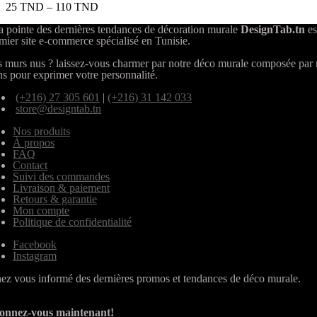
25
TND
–
110
TND
a pointe des dernières tendances de décoration murale
DesignTab.tn
es
mier site e-commerce spécialisé en Tunisie.
 murs nus ? laissez-vous charmer par notre déco murale composée par
ns pour exprimer votre personnalité.
(+216) 27 305 601
|
(+216) 31 142 033
store@designtab.tn
Nos produits
À propos
FAQ
Contact
Suivi des commandes
Livraison & paiement
Retours & garantie
Mon compte
Politique de confidentialité
Facebook
Instagram
ez vous informé des dernières promos et tendances de déco murale.
onnez-vous maintenant!