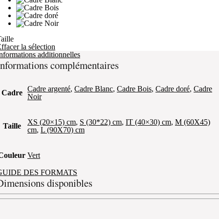
aille
ffacer la sélection
nformations additionnelles
Informations complémentaires
Cadre argenté
,
Cadre Blanc
,
Cadre Bois
,
Cadre doré
,
Cadre
Cadre
Noir
XS (20×15) cm
,
S (30*22) cm
,
IT (40×30) cm
,
M (60X45)
Taille
cm
,
L (90X70) cm
Couleur
Vert
GUIDE DES FORMATS
Dimensions disponibles