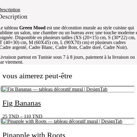
escription
Description
e tableau
Green Mood
est une décoration murale au style cuisine qui
ublime un salon, une chambre ou un bureau avec une touche moderne 
oignée. Disponible en plusieurs tailles (XS (20×15) cm, S (30*22) cm,
T (40×30) cm, M (60X45) cm, L (90X70) cm) et plusieurs cadres
Cadre argenté, Cadre Blanc, Cadre Bois, Cadre doré, Cadre Noir).
ivraison partout en Tunisie sous 7 à 8 jours, paiement à la livraison ou
ar virement.
vous aimerez peut-être
Fig Bananas
25
TND
–
110
TND
Pinapple with Roots