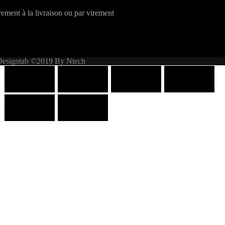
ement à la livraison ou par virement
Designtab ©2019 By Ntech