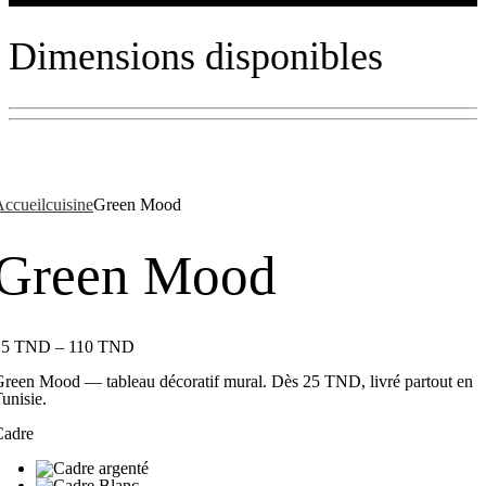
Dimensions disponibles
ccueil
cuisine
Green Mood
Green Mood
25
TND
–
110
TND
reen Mood — tableau décoratif mural. Dès 25 TND, livré partout en
unisie.
Cadre