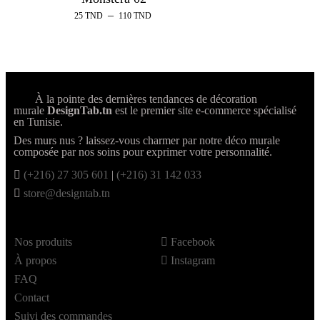
–
25
TND
110
TND
À la pointe des dernières tendances de décoration
murale
DesignTab.tn
est le premier site e-commerce spécialisé
en Tunisie.
Des murs nus ? laissez-vous charmer par notre déco murale
composée par nos soins pour exprimer votre personnalité.
(+216) 27 305 601
|
(+216) 31 142 033
store@designtab.tn
Nos produits
Facebook
À propos
Instagram
FAQ
Contact
Suivi des commandes