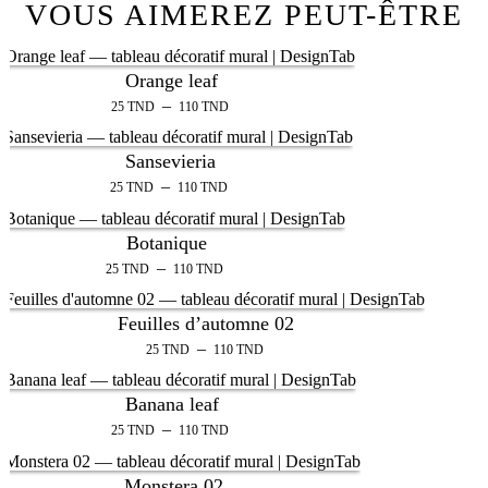
VOUS AIMEREZ PEUT-ÊTRE
Orange leaf
–
25
TND
110
TND
Sansevieria
–
25
TND
110
TND
Botanique
–
25
TND
110
TND
Feuilles d’automne 02
–
25
TND
110
TND
Banana leaf
–
25
TND
110
TND
Monstera 02