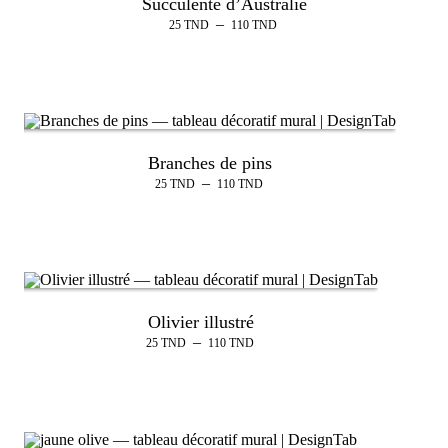
Succulente d’Australie
–
25
TND
110
TND
Branches de pins
–
25
TND
110
TND
Olivier illustré
–
25
TND
110
TND