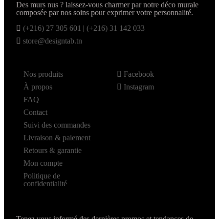
Des murs nus ? laissez-vous charmer par notre déco murale
composée par nos soins pour exprimer votre personnalité.
(+216) 27 305 601
|
(+216) 31 142 033
store@designtab.tn
Nos produits
Facebook
À propos
Instagram
FAQ
Contact
Suivi des commandes
Livraison & paiement
Retours & garantie
Mon compte
Politique de
confidentialité
Tenez vous informé des dernières promos et tendances de