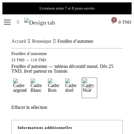
Livraison entre 7 et 8 jours ouvrés
0
0
TND
Accueil
Botanique
Feuilles d’automne
Feuilles d’automne
–
25
TND
110
TND
Feuilles d’automne — tableau décoratif mural. Dès 25
TND, livré partout en Tunisie.
Effacer la sélection
Informations additionnelles