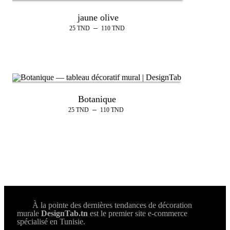
jaune olive
–
25
TND
110
TND
Botanique
–
25
TND
110
TND
À la pointe des dernières tendances de décoration
murale
DesignTab.tn
est le premier site e-commerce
spécialisé en Tunisie.