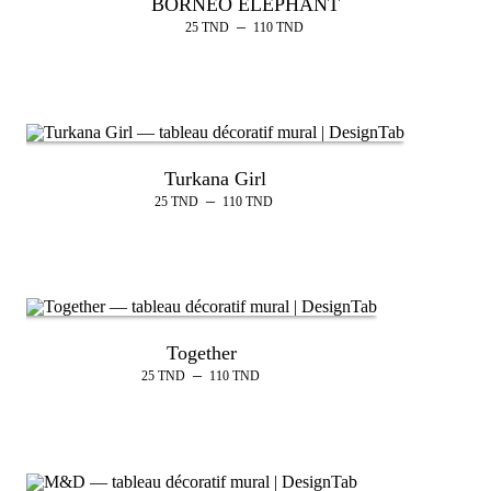
BORNEO ELEPHANT
–
25
TND
110
TND
Turkana Girl
–
25
TND
110
TND
Together
–
25
TND
110
TND