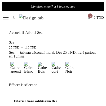
Livraison entre 7 et 8 jours ouvrés
0
0
TND
Accueil
Afro
Sea
Sea
–
25
TND
110
TND
Sea — tableau décoratif mural. Dès 25 TND, livré partout
en Tunisie.
Effacer la sélection
Informations additionnelles