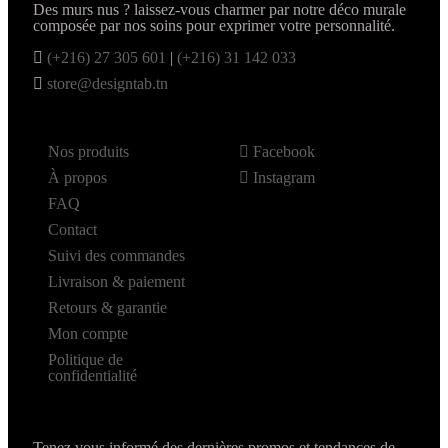
Des murs nus ? laissez-vous charmer par notre déco murale
composée par nos soins pour exprimer votre personnalité.
(+216) 27 305 601
|
(+216) 31 142 033
store@designtab.tn
Nos produits
Facebook
À propos
Instagram
FAQ
Contact
Suivi des commandes
Livraison & paiement
Retours & garantie
Mon compte
Politique de
confidentialité
Tenez vous informé des dernières promos et tendances de