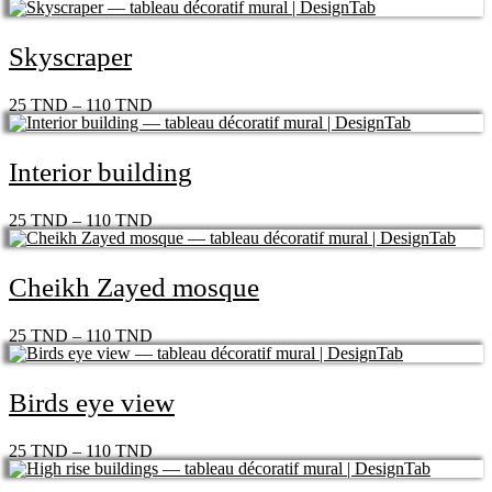
Skyscraper
25
TND
–
110
TND
Interior building
25
TND
–
110
TND
Cheikh Zayed mosque
25
TND
–
110
TND
Birds eye view
25
TND
–
110
TND