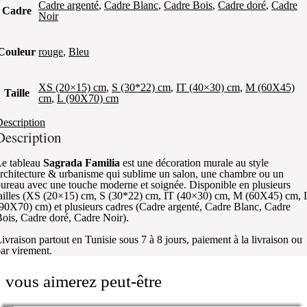
Cadre argenté
,
Cadre Blanc
,
Cadre Bois
,
Cadre doré
,
Cadre
Cadre
Noir
Couleur
rouge
,
Bleu
XS (20×15) cm
,
S (30*22) cm
,
IT (40×30) cm
,
M (60X45)
Taille
cm
,
L (90X70) cm
escription
Description
e tableau
Sagrada Familia
est une décoration murale au style
rchitecture & urbanisme qui sublime un salon, une chambre ou un
ureau avec une touche moderne et soignée. Disponible en plusieurs
ailles (XS (20×15) cm, S (30*22) cm, IT (40×30) cm, M (60X45) cm, 
90X70) cm) et plusieurs cadres (Cadre argenté, Cadre Blanc, Cadre
ois, Cadre doré, Cadre Noir).
ivraison partout en Tunisie sous 7 à 8 jours, paiement à la livraison ou
ar virement.
vous aimerez peut-être