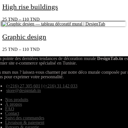
High rise buildings
25
TND
–
110
TND
Graphic design
25
TND
–
110
TND
a pointe des dernières tendances de décoration murale
DesignTab.tn
es
mier site e-commerce spécialisé en Tunisie.
 murs nus ? laissez-vous charmer par notre déco murale composée par
ns pour exprimer votre personnalité.
(+216) 27 305 601
|
(+216) 31 142 033
store@designtab.tn
Nos produits
À propos
FAQ
Contact
Suivi des commandes
Livraison & paiement
Retours & garantie