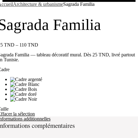
ccueil
Architecture & urbanisme
Sagrada Familia
Sagrada Familia
25
TND
–
110
TND
agrada Familia — tableau décoratif mural. Dès 25 TND, livré partout
n Tunisie.
Cadre
aille
ffacer la sélection
nformations additionnelles
Informations complémentaires