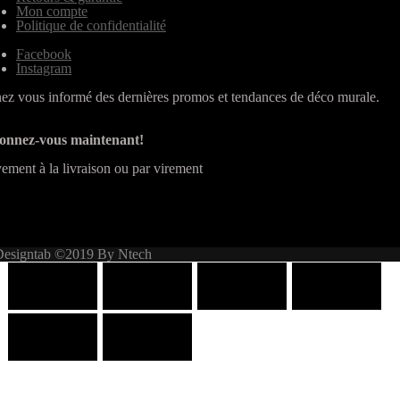
Mon compte
Politique de confidentialité
Facebook
Instagram
ez vous informé des dernières promos et tendances de déco murale.
onnez-vous maintenant!
ement à la livraison ou par virement
Designtab ©2019 By Ntech