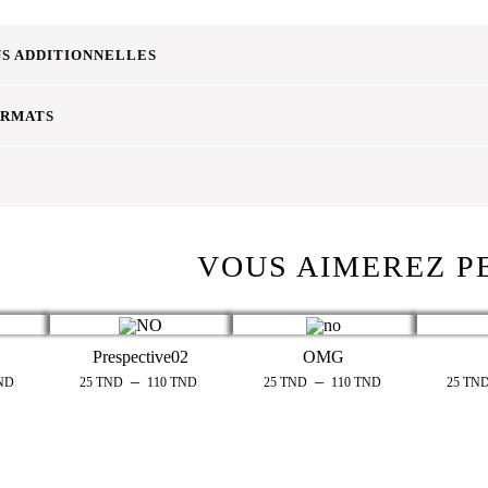
S ADDITIONNELLES
ORMATS
VOUS AIMEREZ P
Prespective02
OMG
–
–
ND
25
TND
110
TND
25
TND
110
TND
25
TN