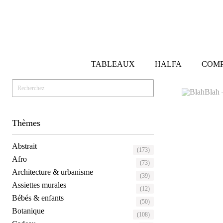
TABLEAUX
HALFA
COMP
Thèmes
Abstrait
(173)
Afro
(73)
Architecture & urbanisme
(39)
Assiettes murales
(12)
Bébés & enfants
(50)
Botanique
(108)