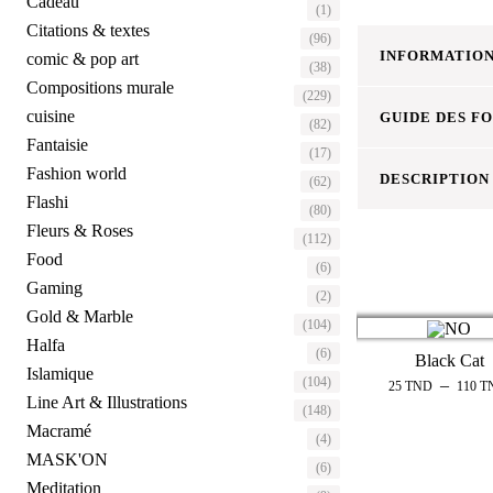
Cadeau
(1)
Citations & textes
(96)
INFORMATION
comic & pop art
(38)
Compositions murale
(229)
cuisine
GUIDE DES F
(82)
Fantaisie
(17)
Fashion world
DESCRIPTION
(62)
Flashi
(80)
Fleurs & Roses
(112)
Food
(6)
Gaming
(2)
Gold & Marble
(104)
Halfa
(6)
Black Cat
Islamique
(104)
–
25
TND
110
T
Line Art & Illustrations
(148)
Macramé
(4)
MASK'ON
(6)
Meditation