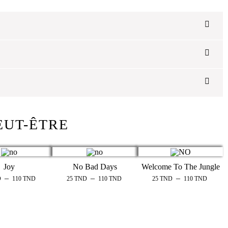
EUT-ÊTRE
Joy
No Bad Days
Welcome To The Jungle
–
–
–
D
110
TND
25
TND
110
TND
25
TND
110
TND