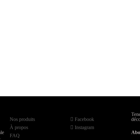
Tene
Nos produits
Facebook
déco
À propos
Instagram
le
Abo
FAQ
.