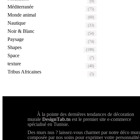
(9)
Méditerranée
(75)
Monde animal
(60)
Nautique
(33)
Noir & Blanc
(54)
Paysage
(74)
Shapes
(199)
Space
(7)
texture
(40)
Tribus Africaines
(5)
À la pointe des dernières tendances de décoration
murale
DesignTab.tn
est le premier site e-commerce
spécialisé en Tunisie.
Des murs nus ? laissez-vous charmer par notre déco mura
composée par nos soins pour exprimer votre personnalité