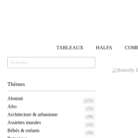
TABLEAUX
HALFA
COMP
Thèmes
Abstrait
(173)
Afro
(73)
Architecture & urbanisme
(39)
Assiettes murales
(12)
Bébés & enfants
(50)