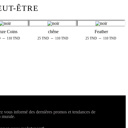
EUT-ÊTRE
nze Coins
chêne
Feather
–
–
–
D
110
TND
25
TND
110
TND
25
TND
110
TND
z vous informé des dernières promos et tendances de
 murale.