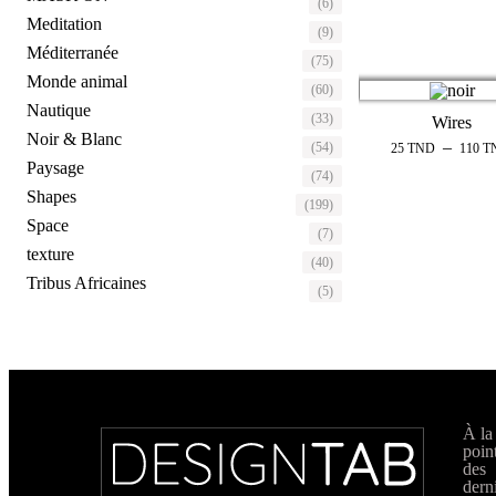
(6)
Meditation
(9)
Méditerranée
(75)
Monde animal
(60)
Nautique
(33)
Wires
Noir & Blanc
–
(54)
25
TND
110
T
Paysage
(74)
Shapes
(199)
Space
(7)
texture
(40)
Tribus Africaines
(5)
À la
poin
des
dern