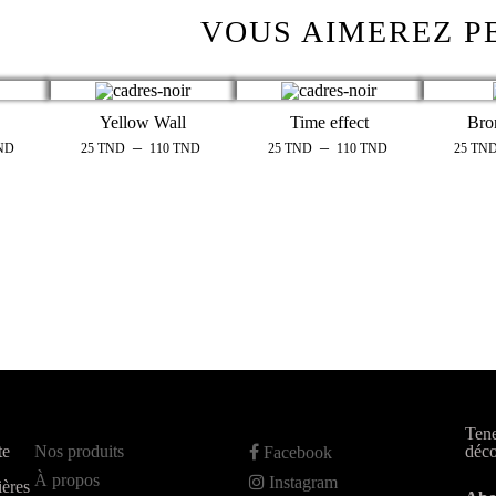
VOUS AIMEREZ P
Yellow Wall
Time effect
Bro
–
–
ND
25
TND
110
TND
25
TND
110
TND
25
TN
Tene
te
Nos produits
déco
Facebook
À propos
Instagram
ières