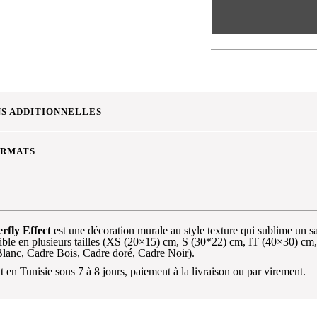
S ADDITIONNELLES
ORMATS
rfly Effect
est une décoration murale au style texture qui sublime un
ible en plusieurs tailles (XS (20×15) cm, S (30*22) cm, IT (40×30) c
Blanc, Cadre Bois, Cadre doré, Cadre Noir).
t en Tunisie sous 7 à 8 jours, paiement à la livraison ou par virement.