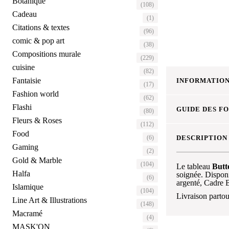
Botanique
(108)
Cadeau
(1)
Citations & textes
(96)
comic & pop art
(38)
Compositions murale
(229)
cuisine
(82)
Fantaisie
INFORMATION
(17)
Fashion world
(62)
Flashi
GUIDE DES F
(80)
Fleurs & Roses
(112)
Food
(6)
DESCRIPTION
Gaming
(2)
Gold & Marble
(104)
Le tableau
Butte
Halfa
soignée. Dispon
(6)
argenté, Cadre 
Islamique
(104)
Livraison partou
Line Art & Illustrations
(148)
Macramé
(4)
MASK'ON