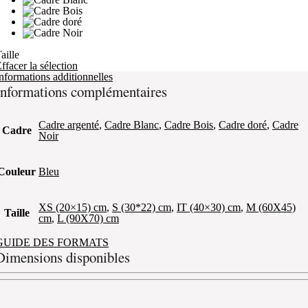
aille
ffacer la sélection
nformations additionnelles
Informations complémentaires
Cadre argenté
,
Cadre Blanc
,
Cadre Bois
,
Cadre doré
,
Cadre
Cadre
Noir
Couleur
Bleu
XS (20×15) cm
,
S (30*22) cm
,
IT (40×30) cm
,
M (60X45)
Taille
cm
,
L (90X70) cm
GUIDE DES FORMATS
Dimensions disponibles