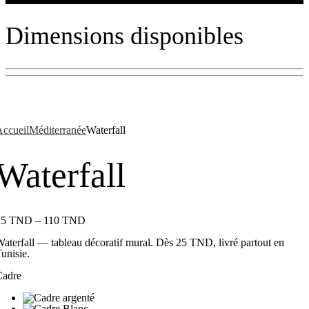
Dimensions disponibles
ccueil
Méditerranée
Waterfall
Waterfall
25
TND
–
110
TND
aterfall — tableau décoratif mural. Dès 25 TND, livré partout en
unisie.
Cadre