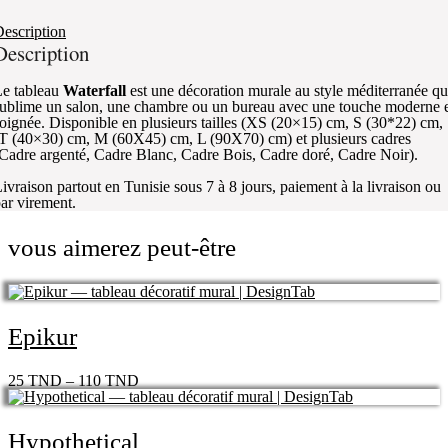
escription
Description
e tableau
Waterfall
est une décoration murale au style méditerranée qu
ublime un salon, une chambre ou un bureau avec une touche moderne 
oignée. Disponible en plusieurs tailles (XS (20×15) cm, S (30*22) cm,
T (40×30) cm, M (60X45) cm, L (90X70) cm) et plusieurs cadres
Cadre argenté, Cadre Blanc, Cadre Bois, Cadre doré, Cadre Noir).
ivraison partout en Tunisie sous 7 à 8 jours, paiement à la livraison ou
ar virement.
vous aimerez peut-être
Epikur
25
TND
–
110
TND
Hypothetical