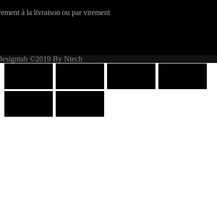
ement à la livraison ou par virement
Designtab ©2019 By Ntech