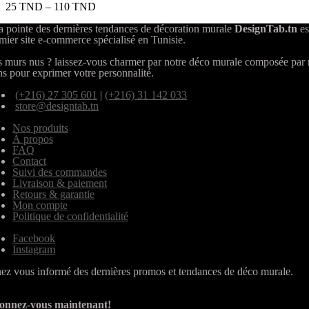
25
TND
–
110
TND
a pointe des dernières tendances de décoration murale
DesignTab.tn
es
mier site e-commerce spécialisé en Tunisie.
 murs nus ? laissez-vous charmer par notre déco murale composée par
ns pour exprimer votre personnalité.
(+216) 27 305 601
|
(+216) 31 142 033
store@designtab.tn
Nos produits
À propos
FAQ
Contact
Suivi des commandes
Livraison & paiement
Retours & garantie
Mon compte
Politique de confidentialité
Facebook
Instagram
ez vous informé des dernières promos et tendances de déco murale.
onnez-vous maintenant!