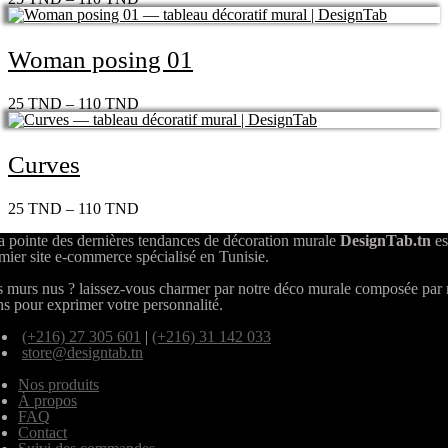
Woman posing 01
25
TND
–
110
TND
Curves
25
TND
–
110
TND
a pointe des dernières tendances de décoration murale
DesignTab.tn
es
mier site e-commerce spécialisé en Tunisie.
 murs nus ? laissez-vous charmer par notre déco murale composée par
ns pour exprimer votre personnalité.
(+216) 27 305 601
|
(+216) 31 142 033
store@designtab.tn
Nos produits
À propos
FAQ
Contact