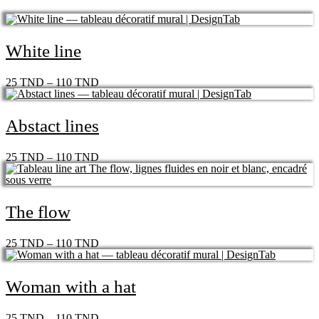
White line
25
TND
–
110
TND
Abstact lines
25
TND
–
110
TND
The flow
25
TND
–
110
TND
Woman with a hat
25
TND
–
110
TND