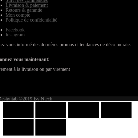
Suivi des commandes
Livraison & paiement
Retours & garantie
Mon compte
Politique de confidentialité
Facebook
Instagram
ez vous informé des dernières promos et tendances de déco murale.
onnez-vous maintenant!
ement à la livraison ou par virement
Designtab ©2019 By Ntech