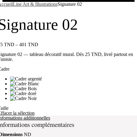
ccueil
Line Art & Illustrations
Signature 02
Signature 02
25
TND
–
401
TND
ignature 02 — tableau décoratif mural. Dès 25 TND, livré partout en
unisie.
Cadre
aille
ffacer la sélection
nformations additionnelles
Informations complémentaires
Dimensions
ND