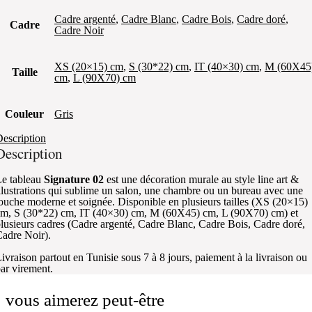
Cadre argenté
,
Cadre Blanc
,
Cadre Bois
,
Cadre doré
,
Cadre
Cadre Noir
XS (20×15) cm
,
S (30*22) cm
,
IT (40×30) cm
,
M (60X45
Taille
cm
,
L (90X70) cm
Couleur
Gris
escription
Description
e tableau
Signature 02
est une décoration murale au style line art &
llustrations qui sublime un salon, une chambre ou un bureau avec une
ouche moderne et soignée. Disponible en plusieurs tailles (XS (20×15)
m, S (30*22) cm, IT (40×30) cm, M (60X45) cm, L (90X70) cm) et
lusieurs cadres (Cadre argenté, Cadre Blanc, Cadre Bois, Cadre doré,
adre Noir).
ivraison partout en Tunisie sous 7 à 8 jours, paiement à la livraison ou
ar virement.
vous aimerez peut-être