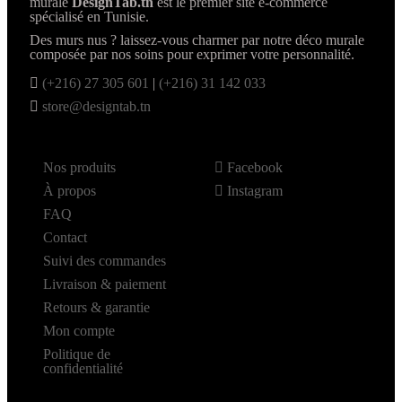
murale
DesignTab.tn
est le premier site e-commerce
spécialisé en Tunisie.
Des murs nus ? laissez-vous charmer par notre déco murale
composée par nos soins pour exprimer votre personnalité.
(+216) 27 305 601
|
(+216) 31 142 033
store@designtab.tn
Nos produits
Facebook
À propos
Instagram
FAQ
Contact
Suivi des commandes
Livraison & paiement
Retours & garantie
Mon compte
Politique de
confidentialité