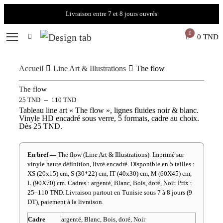
Livraison entre 7 et 8 jours ouvrés
0
0
TND
Accueil
Line Art & Illustrations
The flow
The flow
–
25
TND
110
TND
Tableau line art « The flow », lignes fluides noir & blanc.
Vinyle HD encadré sous verre, 5 formats, cadre au choix.
Dès 25 TND.
En bref —
The flow (Line Art & Illustrations). Imprimé sur
vinyle haute définition, livré encadré. Disponible en 5 tailles :
XS (20x15) cm, S (30*22) cm, IT (40x30) cm, M (60X45) cm,
L (90X70) cm. Cadres : argenté, Blanc, Bois, doré, Noir. Prix :
25–110 TND. Livraison partout en Tunisie sous 7 à 8 jours (9
DT), paiement à la livraison.
Cadre
argenté, Blanc, Bois, doré, Noir