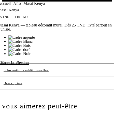
ccueil
Afro
Masai Kenya
Masai Kenya
–
25
TND
110
TND
asai Kenya — tableau décoratif mural. Dès 25 TND, livré partout en
unisie.
ffacer la sélection
Informations additionnelles
Description
vous aimerez peut-être