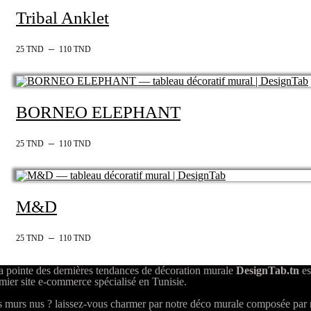
Tribal Anklet
–
25
TND
110
TND
BORNEO ELEPHANT
–
25
TND
110
TND
M&D
–
25
TND
110
TND
a pointe des dernières tendances de décoration murale
DesignTab.tn
es
mier site e-commerce spécialisé en Tunisie.
 murs nus ? laissez-vous charmer par notre déco murale composée par