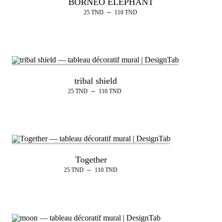
BORNEO ELEPHANT
–
25
TND
110
TND
tribal shield
–
25
TND
110
TND
Together
–
25
TND
110
TND