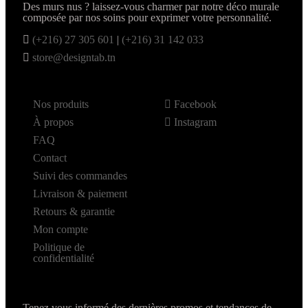
Des murs nus ? laissez-vous charmer par notre déco murale
composée par nos soins pour exprimer votre personnalité.
(+216) 27 305 601
|
(+216) 31 142 033
store@designtab.tn
Nos produits
Facebook
À propos
Instagram
FAQ
Contact
Suivi des commandes
Livraison & paiement
Retours & garantie
Mon compte
Politique de
confidentialité
Tenez vous informé des dernières promos et tendances de