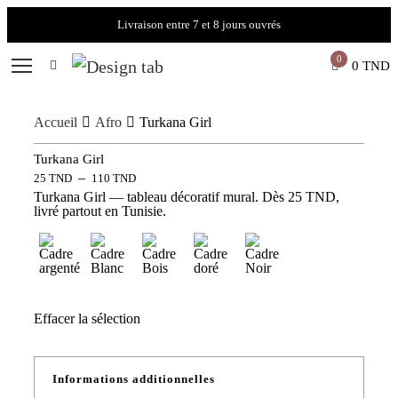
Livraison entre 7 et 8 jours ouvrés
0
0
TND
Accueil
Afro
Turkana Girl
Turkana Girl
–
25
TND
110
TND
Turkana Girl — tableau décoratif mural. Dès 25 TND,
livré partout en Tunisie.
Effacer la sélection
Informations additionnelles