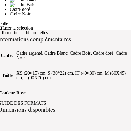
Cadre doré
Cadre Noir
aille
ffacer la sélection
nformations additionnelles
Informations complémentaires
Cadre argenté
,
Cadre Blanc
,
Cadre Bois
,
Cadre doré
,
Cadre
Cadre
Noir
XS (20×15) cm
,
S (30*22) cm
,
IT (40×30) cm
,
M (60X45)
Taille
cm
,
L (90X70) cm
Couleur
Rose
GUIDE DES FORMATS
Dimensions disponibles