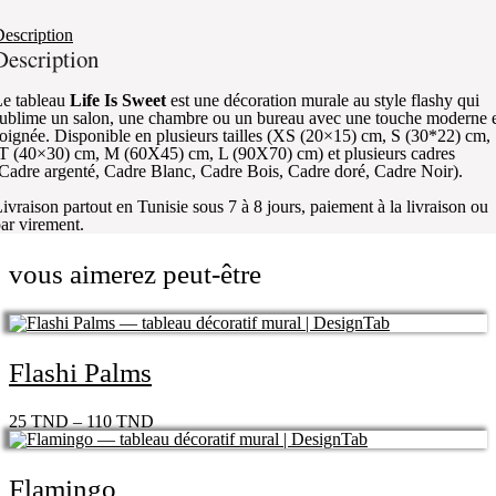
escription
Description
e tableau
Life Is Sweet
est une décoration murale au style flashy qui
ublime un salon, une chambre ou un bureau avec une touche moderne 
oignée. Disponible en plusieurs tailles (XS (20×15) cm, S (30*22) cm,
T (40×30) cm, M (60X45) cm, L (90X70) cm) et plusieurs cadres
Cadre argenté, Cadre Blanc, Cadre Bois, Cadre doré, Cadre Noir).
ivraison partout en Tunisie sous 7 à 8 jours, paiement à la livraison ou
ar virement.
vous aimerez peut-être
Flashi Palms
25
TND
–
110
TND
Flamingo