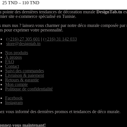
25
TND
–
110
TND
a pointe des dernières tendances de décoration murale
DesignTab.tn
es
mier site e-commerce spécialisé en Tunisie.
 murs nus ? laissez-vous charmer par notre déco murale composée par
ns pour exprimer votre personnalité.
(+216) 27 305 601
|
(+216) 31 142 033
store@designtab.tn
Nos produits
À propos
FAQ
Contact
Suivi des commandes
Livraison & paiement
Retours & garantie
Mon compte
Politique de confidentialité
Facebook
Instagram
ez vous informé des dernières promos et tendances de déco murale.
onnez-vous maintenant!