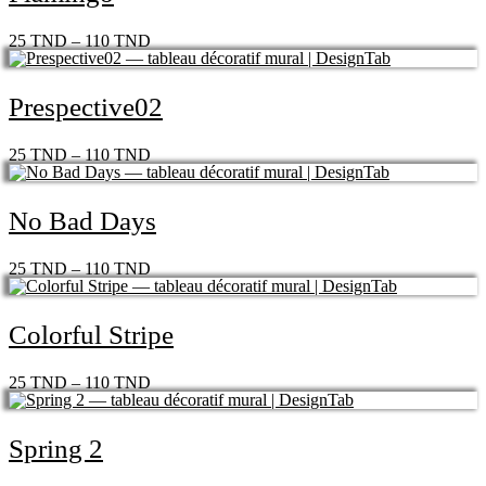
25
TND
–
110
TND
Prespective02
25
TND
–
110
TND
No Bad Days
25
TND
–
110
TND
Colorful Stripe
25
TND
–
110
TND
Spring 2