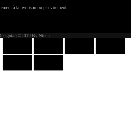
ement à la livraison ou par virement
Designtab ©2019 By Ntech