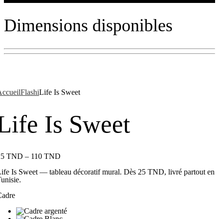
Dimensions disponibles
ccueil
Flashi
Life Is Sweet
Life Is Sweet
25
TND
–
110
TND
ife Is Sweet — tableau décoratif mural. Dès 25 TND, livré partout en
unisie.
Cadre