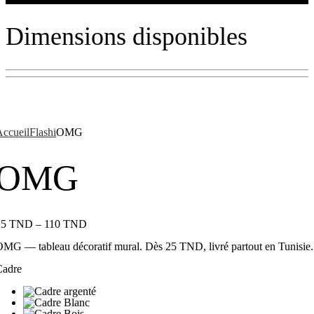
Dimensions disponibles
ccueil
Flashi
OMG
OMG
25
TND
–
110
TND
MG — tableau décoratif mural. Dès 25 TND, livré partout en Tunisie.
Cadre