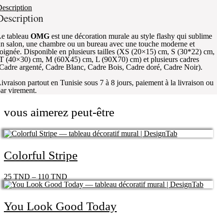
escription
Description
e tableau
OMG
est une décoration murale au style flashy qui sublime
n salon, une chambre ou un bureau avec une touche moderne et
oignée. Disponible en plusieurs tailles (XS (20×15) cm, S (30*22) cm,
T (40×30) cm, M (60X45) cm, L (90X70) cm) et plusieurs cadres
Cadre argenté, Cadre Blanc, Cadre Bois, Cadre doré, Cadre Noir).
ivraison partout en Tunisie sous 7 à 8 jours, paiement à la livraison ou
ar virement.
vous aimerez peut-être
Colorful Stripe
25
TND
–
110
TND
You Look Good Today