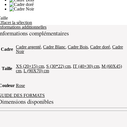
aille
ffacer la sélection
nformations additionnelles
Informations complémentaires
Cadre argenté
,
Cadre Blanc
,
Cadre Bois
,
Cadre doré
,
Cadre
Cadre
Noir
XS (20×15) cm
,
S (30*22) cm
,
IT (40×30) cm
,
M (60X45)
Taille
cm
,
L (90X70) cm
Couleur
Rose
GUIDE DES FORMATS
Dimensions disponibles