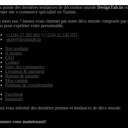
a pointe des dernières tendances de décoration murale
DesignTab.tn
es
mier site e-commerce spécialisé en Tunisie.
 murs nus ? laissez-vous charmer par notre déco murale composée par
ns pour exprimer votre personnalité.
(+216) 27 305 601
|
(+216) 31 142 033
store@designtab.tn
Nos produits
À propos
FAQ
Contact
Suivi des commandes
Livraison & paiement
Retours & garantie
Mon compte
Politique de confidentialité
Facebook
Instagram
ez vous informé des dernières promos et tendances de déco murale.
onnez-vous maintenant!