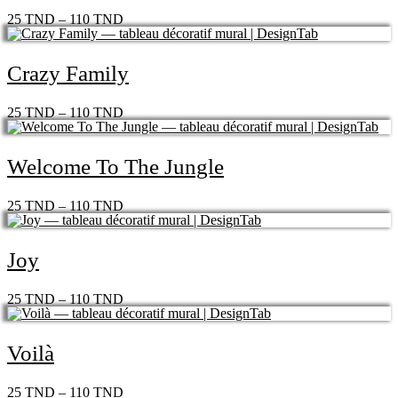
25
TND
–
110
TND
Crazy Family
25
TND
–
110
TND
Welcome To The Jungle
25
TND
–
110
TND
Joy
25
TND
–
110
TND
Voilà
25
TND
–
110
TND