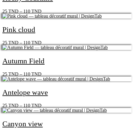
25
TND
–
110
TND
Pink cloud
25
TND
–
110
TND
Autumn Field
25
TND
–
110
TND
Antelope wave
25
TND
–
110
TND
Canyon view