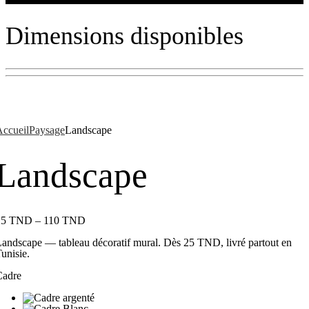
Dimensions disponibles
ccueil
Paysage
Landscape
Landscape
25
TND
–
110
TND
andscape — tableau décoratif mural. Dès 25 TND, livré partout en
unisie.
Cadre