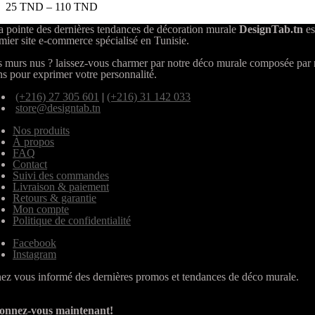
25
TND
–
110
TND
a pointe des dernières tendances de décoration murale
DesignTab.tn
es
mier site e-commerce spécialisé en Tunisie.
 murs nus ? laissez-vous charmer par notre déco murale composée par
ns pour exprimer votre personnalité.
(+216) 27 305 601
|
(+216) 31 142 033
store@designtab.tn
Nos produits
À propos
FAQ
Contact
Suivi des commandes
Livraison & paiement
Retours & garantie
Mon compte
Politique de confidentialité
Facebook
Instagram
ez vous informé des dernières promos et tendances de déco murale.
onnez-vous maintenant!