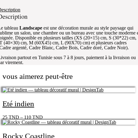
escription
Description
e tableau
Landscape
est une décoration murale au style paysage qui
ublime un salon, une chambre ou un bureau avec une touche moderne 
oignée. Disponible en plusieurs tailles (XS (20×15) cm, S (30*22) cm,
T (40×30) cm, M (60X45) cm, L (90X70) cm) et plusieurs cadres
Cadre argenté, Cadre Blanc, Cadre Bois, Cadre doré, Cadre Noir).
ivraison partout en Tunisie sous 7 à 8 jours, paiement à la livraison ou
ar virement.
vous aimerez peut-être
Eté indien
25
TND
–
110
TND
Rocky Coastline