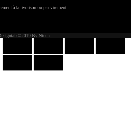
ement à la livraison ou par virement
Designtab ©2019 By Ntech