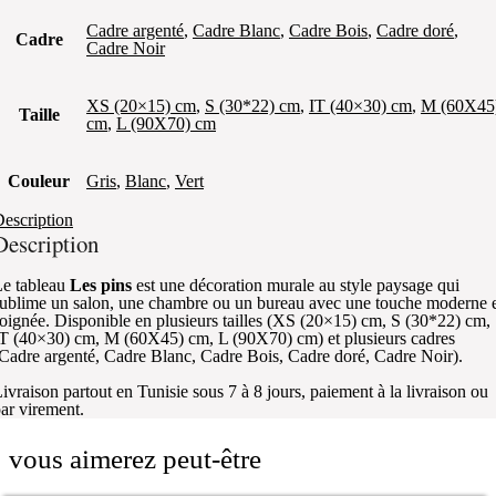
Cadre argenté
,
Cadre Blanc
,
Cadre Bois
,
Cadre doré
,
Cadre
Cadre Noir
XS (20×15) cm
,
S (30*22) cm
,
IT (40×30) cm
,
M (60X45
Taille
cm
,
L (90X70) cm
Couleur
Gris
,
Blanc
,
Vert
escription
Description
e tableau
Les pins
est une décoration murale au style paysage qui
ublime un salon, une chambre ou un bureau avec une touche moderne 
oignée. Disponible en plusieurs tailles (XS (20×15) cm, S (30*22) cm,
T (40×30) cm, M (60X45) cm, L (90X70) cm) et plusieurs cadres
Cadre argenté, Cadre Blanc, Cadre Bois, Cadre doré, Cadre Noir).
ivraison partout en Tunisie sous 7 à 8 jours, paiement à la livraison ou
ar virement.
vous aimerez peut-être