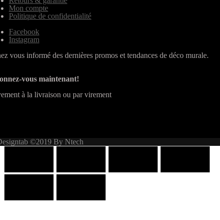
Retours & garantie
Mon compte
Politique de confidentialité
Facebook
Instagram
ez vous informé des dernières promos et tendances de déco murale.
onnez-vous maintenant!
ement à la livraison ou par virement
Designtab ©2019 By Ntech