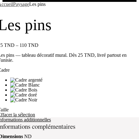
ccueil
Paysage
Les pins
Les pins
25
TND
–
110
TND
es pins — tableau décoratif mural. Dès 25 TND, livré partout en
unisie.
Cadre
aille
ffacer la sélection
nformations additionnelles
Informations complémentaires
Dimensions
ND