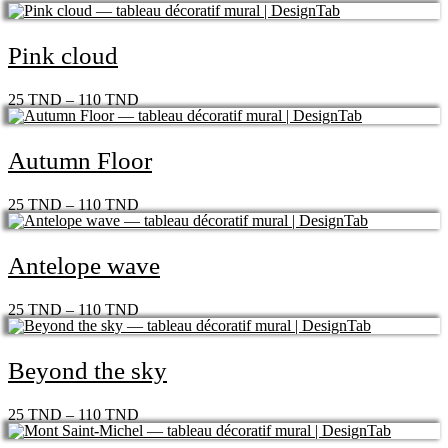
Pink cloud
25
TND
–
110
TND
Autumn Floor
25
TND
–
110
TND
Antelope wave
25
TND
–
110
TND
Beyond the sky
25
TND
–
110
TND