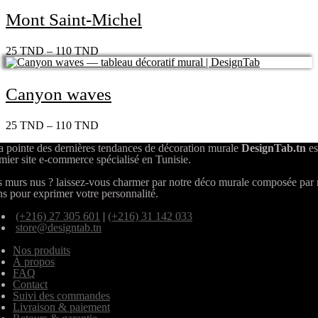
Mont Saint-Michel
25
TND
–
110
TND
Canyon waves
25
TND
–
110
TND
a pointe des dernières tendances de décoration murale
DesignTab.tn
es
mier site e-commerce spécialisé en Tunisie.
 murs nus ? laissez-vous charmer par notre déco murale composée par
ns pour exprimer votre personnalité.
(+216) 27 305 601
|
(+216) 31 142 033
store@designtab.tn
Nos produits
À propos
FAQ
Contact
Suivi des commandes
Livraison & paiement