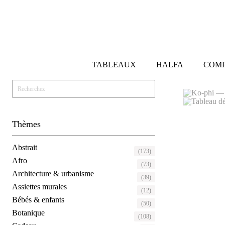
TABLEAUX
HALFA
COMP
Thèmes
Abstrait
(173)
Afro
(73)
Architecture & urbanisme
(39)
Assiettes murales
(12)
Bébés & enfants
(50)
Botanique
(108)