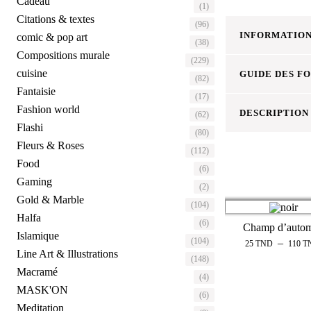
Cadeau
(1)
Citations & textes
(96)
INFORMATION
comic & pop art
(38)
Compositions murale
(229)
cuisine
GUIDE DES F
(82)
Fantaisie
(17)
Fashion world
DESCRIPTION
(62)
Flashi
(80)
Fleurs & Roses
(112)
Food
(6)
Gaming
(2)
Gold & Marble
(104)
Halfa
(6)
Champ d’auto
Islamique
(104)
–
25
TND
110
T
Line Art & Illustrations
(148)
Macramé
(4)
MASK'ON
(6)
Meditation