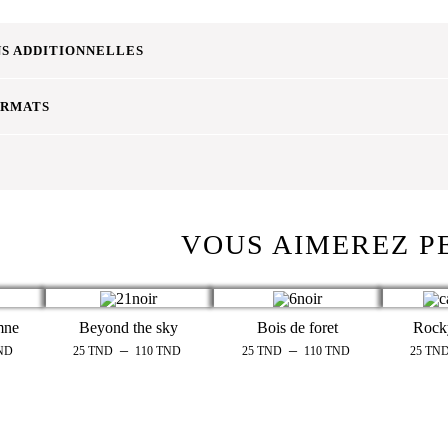
S ADDITIONNELLES
ORMATS
VOUS AIMEREZ P
mne
Beyond the sky
Bois de foret
Rock
–
–
ND
25
TND
110
TND
25
TND
110
TND
25
TN