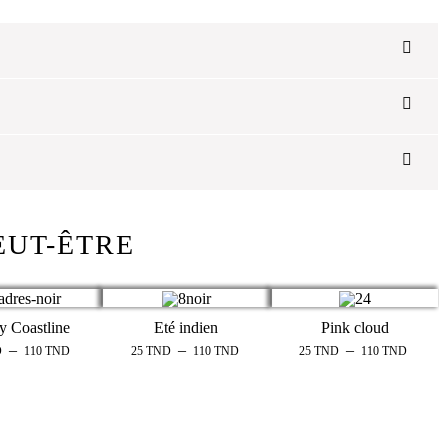
EUT-ÊTRE
y Coastline
Eté indien
Pink cloud
–
–
–
D
110
TND
25
TND
110
TND
25
TND
110
TND