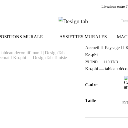
Livraison entre 7
OSITIONS MURALE
ASSIETTES MURALES
MAC
Accueil
Paysage
K
Ko-phi
–
25
TND
110
TND
Ko-phi — tableau décora
Cadre
Taille
Eff