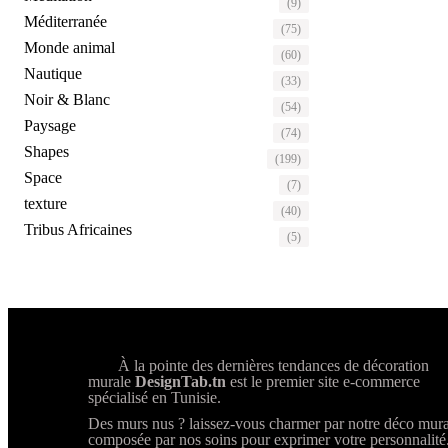
(9)
Méditerranée
(75)
Monde animal
(60)
Nautique
(33)
Noir & Blanc
(54)
Paysage
(74)
Shapes
(199)
Space
(7)
texture
(40)
Tribus Africaines
(5)
À la pointe des dernières tendances de décoration
murale
DesignTab.tn
est le premier site e-commerce
spécialisé en Tunisie.
Des murs nus ? laissez-vous charmer par notre déco mura
composée par nos soins pour exprimer votre personnalité