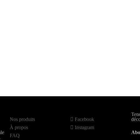
Tene
Nos produits
Facebook
déco
À propos
Instagram
le
Abo
FAQ
.