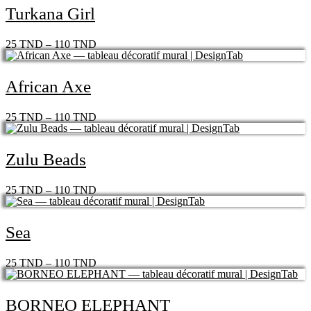
Turkana Girl
25
TND
–
110
TND
African Axe
25
TND
–
110
TND
Zulu Beads
25
TND
–
110
TND
Sea
25
TND
–
110
TND
BORNEO ELEPHANT