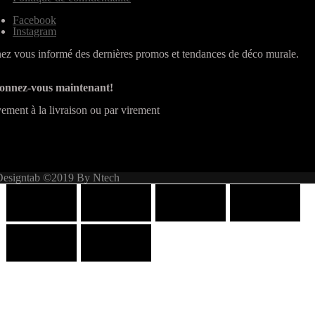
Facebook
Instagram
ez vous informé des dernières promos et tendances de déco murale.
onnez-vous maintenant!
ement à la livraison ou par virement
Designtab ©2019 By Ntech