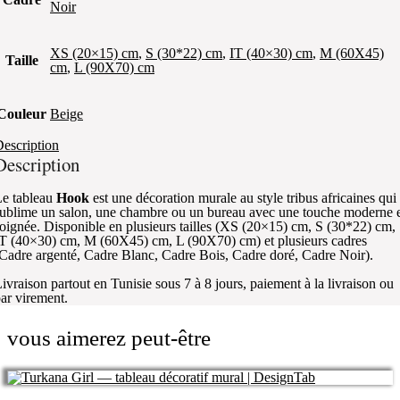
Noir
XS (20×15) cm
,
S (30*22) cm
,
IT (40×30) cm
,
M (60X45)
Taille
cm
,
L (90X70) cm
Couleur
Beige
escription
Description
e tableau
Hook
est une décoration murale au style tribus africaines qui
ublime un salon, une chambre ou un bureau avec une touche moderne 
oignée. Disponible en plusieurs tailles (XS (20×15) cm, S (30*22) cm,
T (40×30) cm, M (60X45) cm, L (90X70) cm) et plusieurs cadres
Cadre argenté, Cadre Blanc, Cadre Bois, Cadre doré, Cadre Noir).
ivraison partout en Tunisie sous 7 à 8 jours, paiement à la livraison ou
ar virement.
vous aimerez peut-être