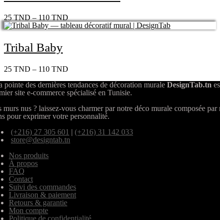
25
TND
–
110
TND
Tribal Baby
25
TND
–
110
TND
a pointe des dernières tendances de décoration murale
DesignTab.tn
es
mier site e-commerce spécialisé en Tunisie.
 murs nus ? laissez-vous charmer par notre déco murale composée par
ns pour exprimer votre personnalité.
(+216) 27 305 601
|
(+216) 31 142 033
store@designtab.tn
Nos produits
À propos
FAQ
Contact
Suivi des commandes
Livraison & paiement
Retours & garantie
Mon compte
Politique de confidentialité