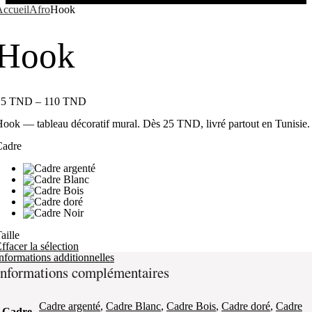
ccueil
Afro
Hook
Hook
25
TND
–
110
TND
ook — tableau décoratif mural. Dès 25 TND, livré partout en Tunisie.
Cadre
aille
ffacer la sélection
nformations additionnelles
Informations complémentaires
Cadre argenté
,
Cadre Blanc
,
Cadre Bois
,
Cadre doré
,
Cadre
Cadre