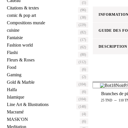
Cadeau
(1)
Citations & textes
(96)
INFORMATION
comic & pop art
(38)
Compositions murale
(229)
cuisine
GUIDE DES F
(82)
Fantaisie
(17)
Fashion world
DESCRIPTION
(62)
Flashi
(80)
Fleurs & Roses
(112)
Food
(6)
Gaming
(2)
Gold & Marble
(104)
Halfa
(6)
Branches de p
Islamique
(104)
–
25
TND
110
T
Line Art & Illustrations
(148)
Macramé
(4)
MASK'ON
(6)
Meditation