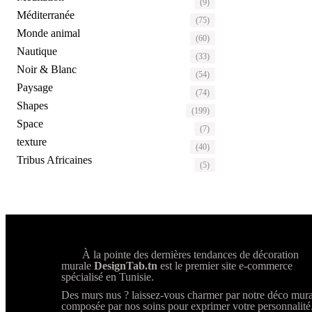
(9)
Méditerranée
(75)
Monde animal
(60)
Nautique
(33)
Noir & Blanc
(54)
Paysage
(74)
Shapes
(199)
Space
(7)
texture
(40)
Tribus Africaines
(5)
À la pointe des dernières tendances de décoration
murale
DesignTab.tn
est le premier site e-commerce
spécialisé en Tunisie.
Des murs nus ? laissez-vous charmer par notre déco mura
composée par nos soins pour exprimer votre personnalité