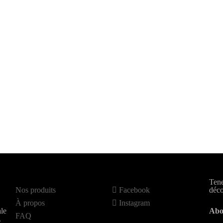
Tene
Nos produits
Facebook
déco
À propos
Instagram
le
Abo
FAQ
.