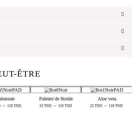
EUT-ÊTRE
almeraie
Palmier de floride
Aloe vera
–
–
–
D
110
TND
25
TND
110
TND
25
TND
110
TND