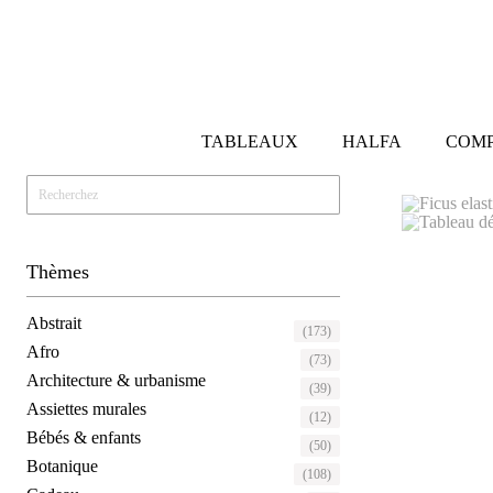
TABLEAUX
HALFA
COMP
Thèmes
Abstrait
(173)
Afro
(73)
Architecture & urbanisme
(39)
Assiettes murales
(12)
Bébés & enfants
(50)
Botanique
(108)