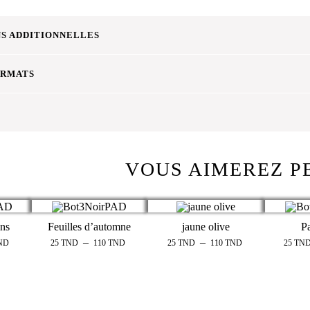
S ADDITIONNELLES
ORMATS
VOUS AIMEREZ P
ins
Feuilles d’automne
jaune olive
P
–
–
ND
25
TND
110
TND
25
TND
110
TND
25
TN