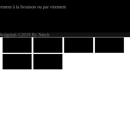
ement à la livraison ou par virement
Designtab ©2019 By Ntech