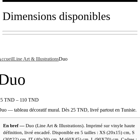
Dimensions disponibles
ccueil
Line Art & Illustrations
Duo
Duo
25
TND
–
110
TND
uo — tableau décoratif mural. Dès 25 TND, livré partout en Tunisie.
En bref —
Duo (Line Art & Illustrations). Imprimé sur vinyle haute
définition, livré encadré. Disponible en 5 tailles : XS (20x15) cm, S
(30*22) cm, IT (40x30) cm, M (60X45) cm, L (90X70) cm. Cadres :