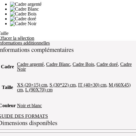
aille
ffacer la sélection
nformations additionnelles
Informations complémentaires
Cadre argenté
,
Cadre Blanc
,
Cadre Bois
,
Cadre doré
,
Cadre
Cadre
Noir
XS (20×15) cm
,
S (30*22) cm
,
IT (40×30) cm
,
M (60X45)
Taille
cm
,
L (90X70) cm
Couleur
Noir et blanc
GUIDE DES FORMATS
Dimensions disponibles