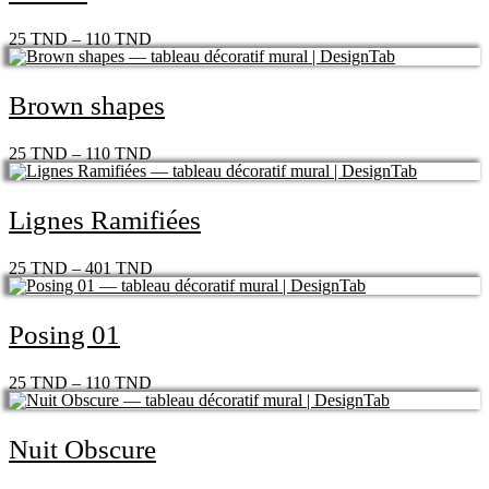
25
TND
–
110
TND
Brown shapes
25
TND
–
110
TND
Lignes Ramifiées
25
TND
–
401
TND
Posing 01
25
TND
–
110
TND
Nuit Obscure