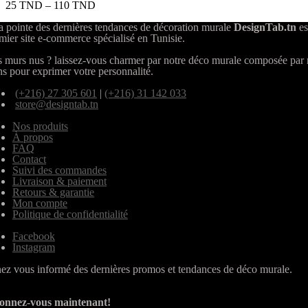
25
TND
–
110
TND
a pointe des dernières tendances de décoration murale
DesignTab.tn
es
mier site e-commerce spécialisé en Tunisie.
 murs nus ? laissez-vous charmer par notre déco murale composée par
ns pour exprimer votre personnalité.
(+216) 27 305 601
|
(+216) 31 142 033
store@designtab.tn
Nos produits
À propos
FAQ
Contact
Suivi des commandes
Livraison & paiement
Retours & garantie
Mon compte
Politique de confidentialité
Facebook
Instagram
ez vous informé des dernières promos et tendances de déco murale.
onnez-vous maintenant!