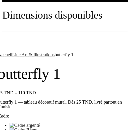
Dimensions disponibles
ccueil
Line Art & Illustrations
butterfly 1
butterfly 1
25
TND
–
110
TND
utterfly 1 — tableau décoratif mural. Dès 25 TND, livré partout en
unisie.
Cadre