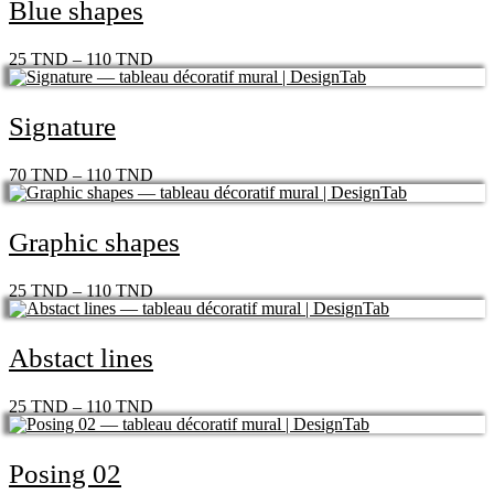
Blue shapes
25
TND
–
110
TND
Signature
70
TND
–
110
TND
Graphic shapes
25
TND
–
110
TND
Abstact lines
25
TND
–
110
TND
Posing 02