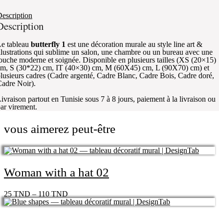
escription
Description
e tableau
butterfly 1
est une décoration murale au style line art &
llustrations qui sublime un salon, une chambre ou un bureau avec une
ouche moderne et soignée. Disponible en plusieurs tailles (XS (20×15)
m, S (30*22) cm, IT (40×30) cm, M (60X45) cm, L (90X70) cm) et
lusieurs cadres (Cadre argenté, Cadre Blanc, Cadre Bois, Cadre doré,
adre Noir).
ivraison partout en Tunisie sous 7 à 8 jours, paiement à la livraison ou
ar virement.
vous aimerez peut-être
Woman with a hat 02
25
TND
–
110
TND