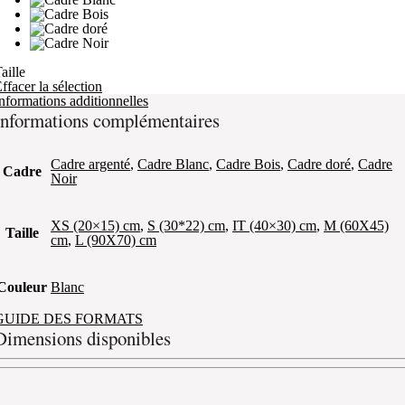
aille
ffacer la sélection
nformations additionnelles
Informations complémentaires
Cadre argenté
,
Cadre Blanc
,
Cadre Bois
,
Cadre doré
,
Cadre
Cadre
Noir
XS (20×15) cm
,
S (30*22) cm
,
IT (40×30) cm
,
M (60X45)
Taille
cm
,
L (90X70) cm
Couleur
Blanc
GUIDE DES FORMATS
Dimensions disponibles