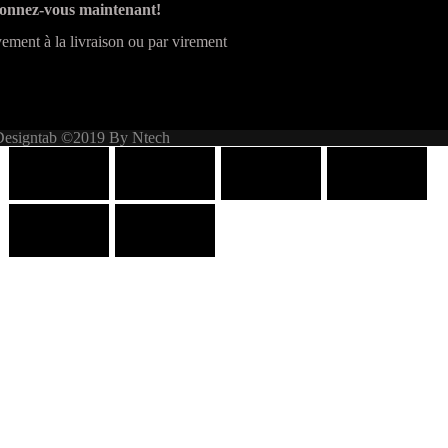
onnez-vous maintenant!
ement à la livraison ou par virement
Designtab ©2019 By Ntech