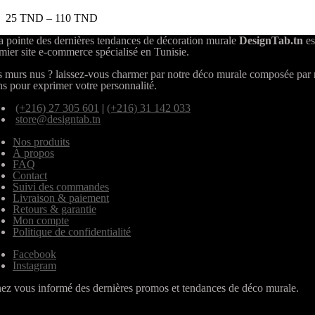
25
TND
–
110
TND
a pointe des dernières tendances de décoration murale
DesignTab.tn
es
mier site e-commerce spécialisé en Tunisie.
 murs nus ? laissez-vous charmer par notre déco murale composée par
ns pour exprimer votre personnalité.
(+216) 27 305 601
|
(+216) 31 142 033
store@designtab.tn
Nos produits
À propos
FAQ
Contact
Suivi des commandes
Livraison & paiement
Retours & garantie
Mon compte
Politique de confidentialité
Facebook
Instagram
ez vous informé des dernières promos et tendances de déco murale.