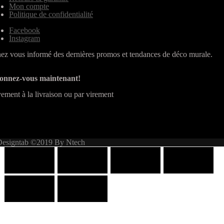
Mon compte
Politique de confidentialité
Facebook
Instagram
ez vous informé des dernières promos et tendances de déco murale.
onnez-vous maintenant!
ement à la livraison ou par virement
Designtab ©2019 By Ntech