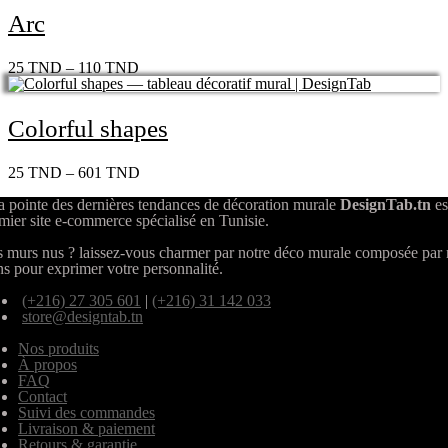
Arc
25
TND
–
110
TND
Colorful shapes
25
TND
–
601
TND
a pointe des dernières tendances de décoration murale
DesignTab.tn
es
mier site e-commerce spécialisé en Tunisie.
 murs nus ? laissez-vous charmer par notre déco murale composée par
ns pour exprimer votre personnalité.
(+216) 27 305 601
|
(+216) 31 142 033
store@designtab.tn
Nos produits
À propos
FAQ
Contact
Suivi des commandes
Livraison & paiement
Retours & garantie