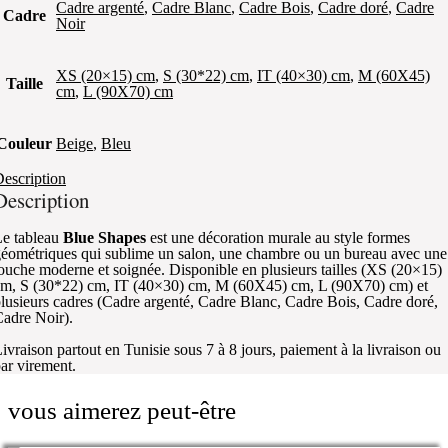
Cadre argenté
,
Cadre Blanc
,
Cadre Bois
,
Cadre doré
,
Cadre
Cadre
Noir
XS (20×15) cm
,
S (30*22) cm
,
IT (40×30) cm
,
M (60X45)
Taille
cm
,
L (90X70) cm
Couleur
Beige
,
Bleu
escription
Description
e tableau
Blue Shapes
est une décoration murale au style formes
éométriques qui sublime un salon, une chambre ou un bureau avec une
ouche moderne et soignée. Disponible en plusieurs tailles (XS (20×15)
m, S (30*22) cm, IT (40×30) cm, M (60X45) cm, L (90X70) cm) et
lusieurs cadres (Cadre argenté, Cadre Blanc, Cadre Bois, Cadre doré,
adre Noir).
ivraison partout en Tunisie sous 7 à 8 jours, paiement à la livraison ou
ar virement.
vous aimerez peut-être