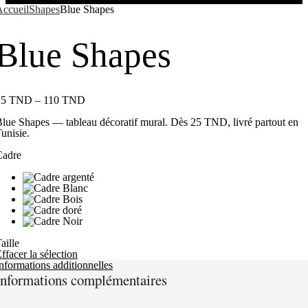
ccueil
Shapes
Blue Shapes
Blue Shapes
25
TND
–
110
TND
lue Shapes — tableau décoratif mural. Dès 25 TND, livré partout en
unisie.
Cadre
aille
ffacer la sélection
nformations additionnelles
Informations complémentaires