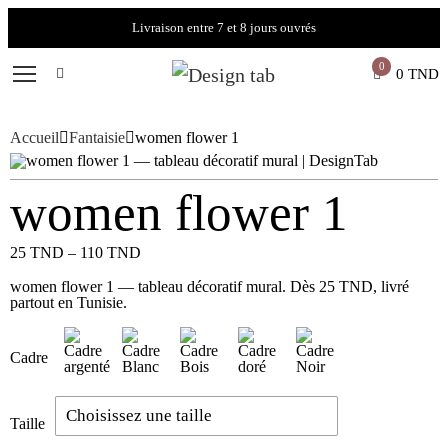
Livraison entre 7 et 8 jours ouvrés
0
0
TND
Accueil
Fantaisie
women flower 1
women flower 1
25
TND
–
110
TND
women flower 1 — tableau décoratif mural. Dès 25 TND, livré
partout en Tunisie.
Cadre
Taille