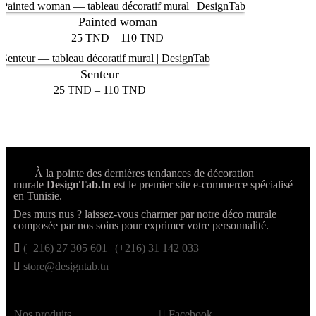
Painted woman
25
TND
–
110
TND
Senteur
25
TND
–
110
TND
À la pointe des dernières tendances de décoration
murale
DesignTab.tn
est le premier site e-commerce spécialisé
en Tunisie.
Des murs nus ? laissez-vous charmer par notre déco murale
composée par nos soins pour exprimer votre personnalité.
(+216) 27 305 601
|
(+216) 31 142 033
store@designtab.tn
Nos produits
Facebook