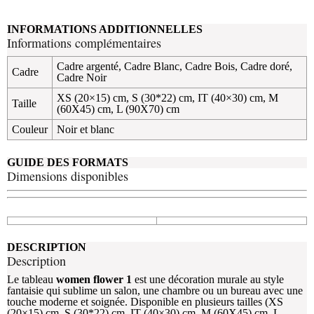
INFORMATIONS ADDITIONNELLES
Informations complémentaires
Cadre argenté
,
Cadre Blanc
,
Cadre Bois
,
Cadre doré
,
Cadre
Cadre Noir
XS (20×15) cm
,
S (30*22) cm
,
IT (40×30) cm
,
M
Taille
(60X45) cm
,
L (90X70) cm
Couleur
Noir et blanc
GUIDE DES FORMATS
Dimensions disponibles
DESCRIPTION
Description
Le tableau
women flower 1
est une décoration murale au style
fantaisie qui sublime un salon, une chambre ou un bureau avec une
touche moderne et soignée. Disponible en plusieurs tailles (XS
(20×15) cm, S (30*22) cm, IT (40×30) cm, M (60X45) cm, L