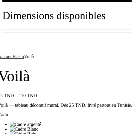
Dimensions disponibles
ccueil
Flashi
Voilà
Voilà
25
TND
–
110
TND
oilà — tableau décoratif mural. Dès 25 TND, livré partout en Tunisie.
Cadre