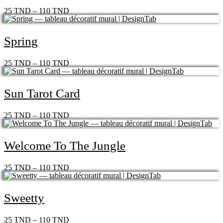
25
TND
–
110
TND
Spring
25
TND
–
110
TND
Sun Tarot Card
25
TND
–
110
TND
Welcome To The Jungle
25
TND
–
110
TND
Sweetty
25
TND
–
110
TND