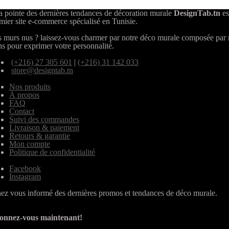
a pointe des dernières tendances de décoration murale
DesignTab.tn
es
mier site e-commerce spécialisé en Tunisie.
 murs nus ? laissez-vous charmer par notre déco murale composée par
ns pour exprimer votre personnalité.
(+216) 27 305 601
|
(+216) 31 142 033
store@designtab.tn
Nos produits
À propos
FAQ
Contact
Suivi des commandes
Livraison & paiement
Retours & garantie
Mon compte
Politique de confidentialité
Facebook
Instagram
ez vous informé des dernières promos et tendances de déco murale.
onnez-vous maintenant!