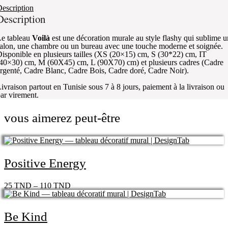
escription
Description
e tableau
Voilà
est une décoration murale au style flashy qui sublime u
alon, une chambre ou un bureau avec une touche moderne et soignée.
isponible en plusieurs tailles (XS (20×15) cm, S (30*22) cm, IT
40×30) cm, M (60X45) cm, L (90X70) cm) et plusieurs cadres (Cadre
rgenté, Cadre Blanc, Cadre Bois, Cadre doré, Cadre Noir).
ivraison partout en Tunisie sous 7 à 8 jours, paiement à la livraison ou
ar virement.
vous aimerez peut-être
Positive Energy
25
TND
–
110
TND
Be Kind