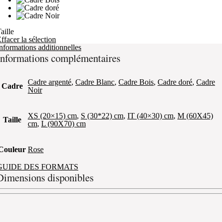
aille
ffacer la sélection
nformations additionnelles
Informations complémentaires
Cadre argenté
,
Cadre Blanc
,
Cadre Bois
,
Cadre doré
,
Cadre
Cadre
Noir
XS (20×15) cm
,
S (30*22) cm
,
IT (40×30) cm
,
M (60X45)
Taille
cm
,
L (90X70) cm
Couleur
Rose
GUIDE DES FORMATS
Dimensions disponibles