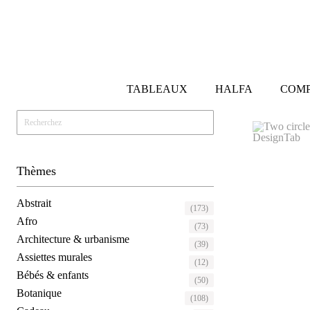
TABLEAUX
HALFA
COMP
Thèmes
Abstrait
(173)
Afro
(73)
Architecture & urbanisme
(39)
Assiettes murales
(12)
Bébés & enfants
(50)
Botanique
(108)