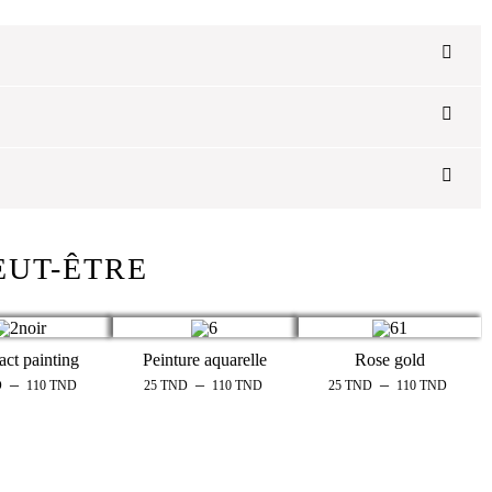
EUT-ÊTRE
act painting
Peinture aquarelle
Rose gold
–
–
–
D
110
TND
25
TND
110
TND
25
TND
110
TND