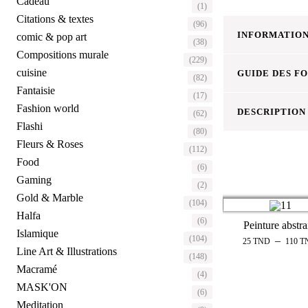
Cadeau
(1)
Citations & textes
(96)
INFORMATION
comic & pop art
(38)
Compositions murale
(229)
cuisine
GUIDE DES F
(82)
Fantaisie
(17)
Fashion world
DESCRIPTION
(62)
Flashi
(80)
Fleurs & Roses
(112)
Food
(6)
Gaming
(2)
Gold & Marble
(104)
Halfa
(6)
Peinture abstra
Islamique
(104)
–
25
TND
110
T
Line Art & Illustrations
(148)
Macramé
(4)
MASK'ON
(6)
Meditation