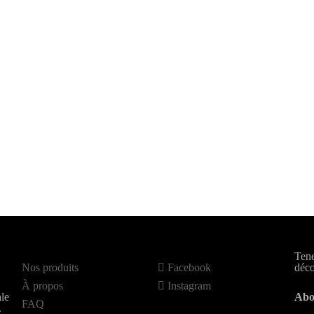
Tene
Nos produits
Facebook
déco
À propos
Instagram
le
Abo
FAQ
.