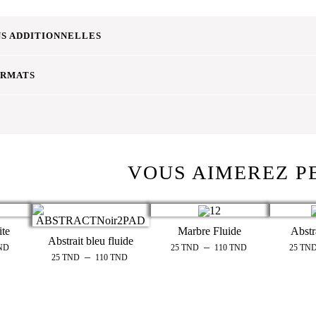
S ADDITIONNELLES
ORMATS
VOUS AIMEREZ P
ite
Marbre Fluide
Abstr
Abstrait bleu fluide
–
ND
25
TND
110
TND
25
TN
–
25
TND
110
TND