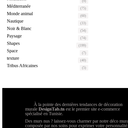
(9)
Méditerranée
(75)
Monde animal
(60)
Nautique
(33)
Noir & Blanc
(54)
Paysage
(74)
Shapes
(199)
Space
(7)
texture
(40)
Tribus Africaines
(5)
À la pointe des dernières tendances de décoration
murale
DesignTab.tn
est le premier site e-commerce
spécialisé en Tunisie.
Des murs nus ? laissez-vous charmer par notre déco mura
composée par nos soins pour exprimer votre personnalité