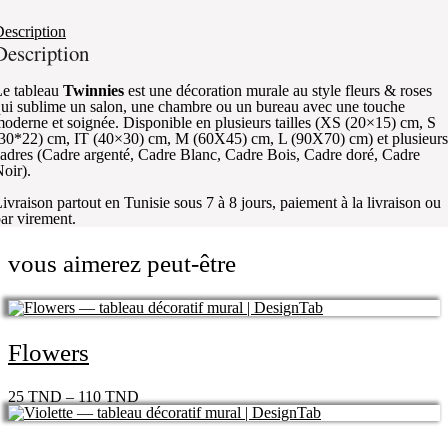
escription
Description
e tableau
Twinnies
est une décoration murale au style fleurs & roses
ui sublime un salon, une chambre ou un bureau avec une touche
oderne et soignée. Disponible en plusieurs tailles (XS (20×15) cm, S
30*22) cm, IT (40×30) cm, M (60X45) cm, L (90X70) cm) et plusieurs
adres (Cadre argenté, Cadre Blanc, Cadre Bois, Cadre doré, Cadre
oir).
ivraison partout en Tunisie sous 7 à 8 jours, paiement à la livraison ou
ar virement.
vous aimerez peut-être
Flowers
25
TND
–
110
TND