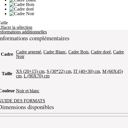
aille
ffacer la sélection
nformations additionnelles
Informations complémentaires
Cadre argenté
,
Cadre Blanc
,
Cadre Bois
,
Cadre doré
,
Cadre
Cadre
Noir
XS (20×15) cm
,
S (30*22) cm
,
IT (40×30) cm
,
M (60X45)
Taille
cm
,
L (90X70) cm
Couleur
Noir et blanc
GUIDE DES FORMATS
Dimensions disponibles