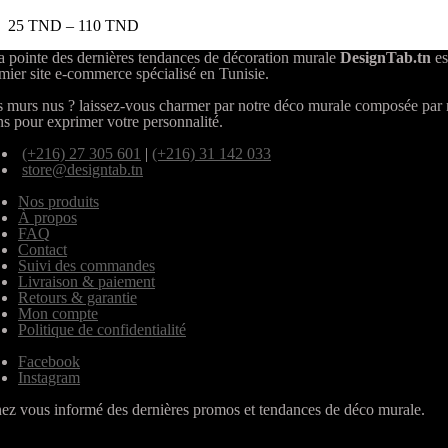
25
TND
–
110
TND
a pointe des dernières tendances de décoration murale
DesignTab.tn
es
mier site e-commerce spécialisé en Tunisie.
 murs nus ? laissez-vous charmer par notre déco murale composée par
ns pour exprimer votre personnalité.
(+216) 27 305 601
|
(+216) 31 142 033
store@designtab.tn
Nos produits
À propos
FAQ
Contact
Suivi des commandes
Livraison & paiement
Retours & garantie
Mon compte
Politique de confidentialité
Facebook
Instagram
ez vous informé des dernières promos et tendances de déco murale.