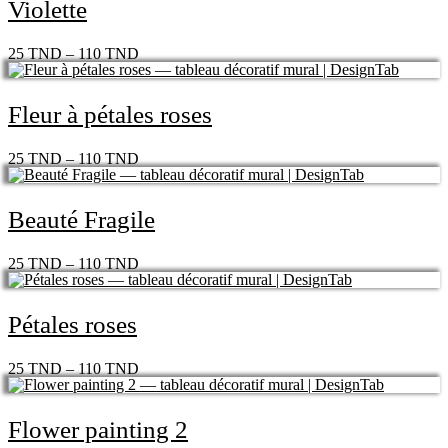
Violette
25
TND
–
110
TND
Fleur à pétales roses
25
TND
–
110
TND
Beauté Fragile
25
TND
–
110
TND
Pétales roses
25
TND
–
110
TND
Flower painting 2