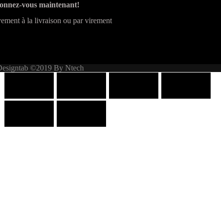
onnez-vous maintenant!
ement à la livraison ou par virement
Designtab ©2019 By Ntech