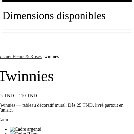
Dimensions disponibles
ccueil
Fleurs & Roses
Twinnies
Twinnies
25
TND
–
110
TND
winnies — tableau décoratif mural. Dès 25 TND, livré partout en
unisie.
Cadre