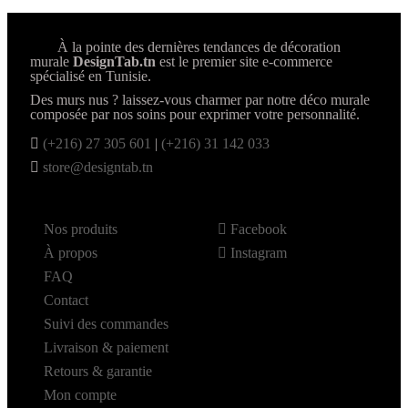
À la pointe des dernières tendances de décoration
murale
DesignTab.tn
est le premier site e-commerce
spécialisé en Tunisie.
Des murs nus ? laissez-vous charmer par notre déco murale
composée par nos soins pour exprimer votre personnalité.
(+216) 27 305 601
|
(+216) 31 142 033
store@designtab.tn
Nos produits
Facebook
À propos
Instagram
FAQ
Contact
Suivi des commandes
Livraison & paiement
Retours & garantie
Mon compte