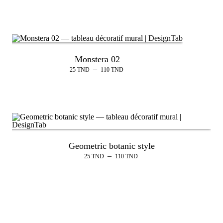
Monstera 02
–
25
TND
110
TND
Geometric botanic style
–
25
TND
110
TND