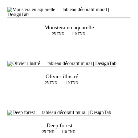
Monstera en aquarelle
–
25
TND
110
TND
Olivier illustré
–
25
TND
110
TND
Deep forest
–
25
TND
110
TND