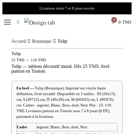
Livraison entre 7 et 8 jours ouvrés
0
0
TND
Accueil
Botanique
Tulip
Tulip
–
25
TND
110
TND
Tulip — tableau décoratif mural. Dès 25 TND, livré
partout en Tunisie.
En bref —
Tulip (Botanique). Imprimé sur vinyle haute
définition, livré encadré. Disponible en 5 tailles : XS (20x15)
cm, S (30*22) cm, IT (40x30) cm, M (60X45) cm, L (90X70)
cm. Cadres : argenté, Blanc, Bois, doré, Noir. Prix : 25–110
TND. Livraison partout en Tunisie sous 7 à 8 jours (9 DT),
paiement à la livraison.
Cadre
argenté, Blanc, Bois, doré, Noir