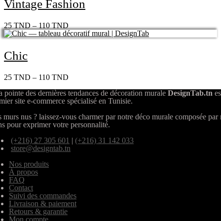
Vintage Fashion
25
TND
–
110
TND
Chic
25
TND
–
110
TND
a pointe des dernières tendances de décoration murale
DesignTab.tn
es
mier site e-commerce spécialisé en Tunisie.
 murs nus ? laissez-vous charmer par notre déco murale composée par
ns pour exprimer votre personnalité.
(+216) 27 305 601
|
(+216) 31 142 033
store@designtab.tn
Nos produits
À propos
FAQ
Contact
Suivi des commandes
Livraison & paiement
Retours & garantie
Mon compte