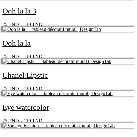
Ooh la la 3
25
TND
–
110
TND
Ooh la la
25
TND
–
110
TND
Chanel Lipstic
25
TND
–
110
TND
Eye watercolor
25
TND
–
110
TND