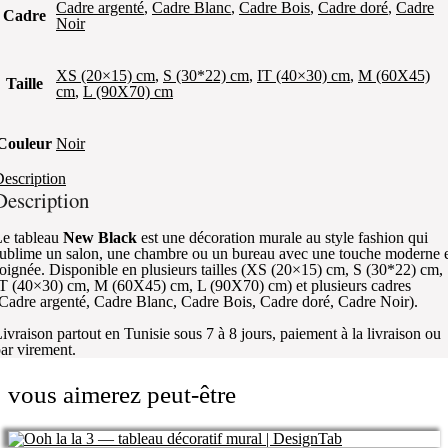
Cadre argenté
,
Cadre Blanc
,
Cadre Bois
,
Cadre doré
,
Cadre
Cadre
Noir
XS (20×15) cm
,
S (30*22) cm
,
IT (40×30) cm
,
M (60X45)
Taille
cm
,
L (90X70) cm
Couleur
Noir
escription
Description
e tableau
New Black
est une décoration murale au style fashion qui
ublime un salon, une chambre ou un bureau avec une touche moderne 
oignée. Disponible en plusieurs tailles (XS (20×15) cm, S (30*22) cm,
T (40×30) cm, M (60X45) cm, L (90X70) cm) et plusieurs cadres
Cadre argenté, Cadre Blanc, Cadre Bois, Cadre doré, Cadre Noir).
ivraison partout en Tunisie sous 7 à 8 jours, paiement à la livraison ou
ar virement.
vous aimerez peut-être