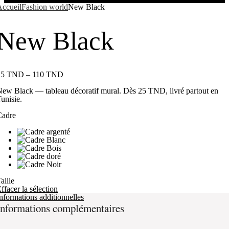
ccueil
Fashion world
New Black
New Black
25
TND
–
110
TND
ew Black — tableau décoratif mural. Dès 25 TND, livré partout en
unisie.
Cadre
aille
ffacer la sélection
nformations additionnelles
Informations complémentaires