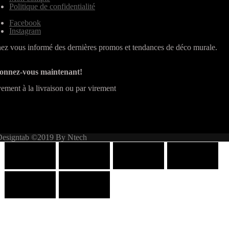
Politique de confidentialité
Facebook
Instagram
ez vous informé des dernières promos et tendances de déco murale.
onnez-vous maintenant!
ement à la livraison ou par virement
Designtab ©2019 By Ntech