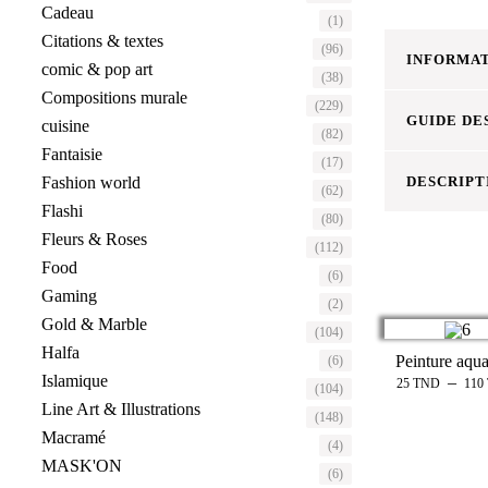
Cadeau
(1)
Citations & textes
(96)
INFORMAT
comic & pop art
(38)
Compositions murale
(229)
GUIDE DE
cuisine
(82)
Fantaisie
(17)
Fashion world
DESCRIPT
(62)
Flashi
(80)
Fleurs & Roses
(112)
Food
(6)
Gaming
(2)
Gold & Marble
(104)
Halfa
Peinture aqua
(6)
Islamique
–
25
TND
110
(104)
Line Art & Illustrations
(148)
Macramé
(4)
MASK'ON
(6)