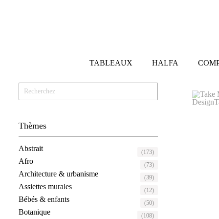
TABLEAUX
HALFA
COMP
Thèmes
Abstrait
(173)
Afro
(73)
Architecture & urbanisme
(39)
Assiettes murales
(12)
Bébés & enfants
(50)
Botanique
(108)