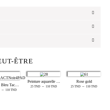
EUT-ÊTRE
Peinture aquarelle rose
Rose gold
Peinture Bleu Tache D’encre
–
–
25
TND
110
TND
25
TND
110
TND
–
110
TND