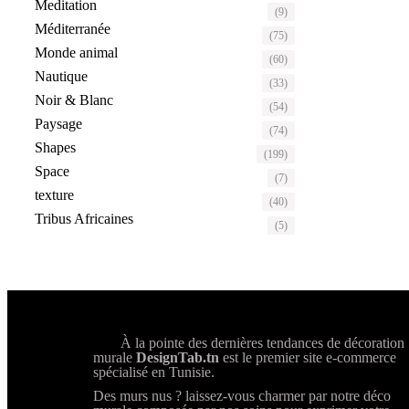
Meditation
(9)
Méditerranée
(75)
Monde animal
(60)
Nautique
(33)
Noir & Blanc
(54)
Paysage
(74)
Shapes
(199)
Space
(7)
texture
(40)
Tribus Africaines
(5)
À la pointe des dernières tendances de décoration
murale
DesignTab.tn
est le premier site e-commerce
spécialisé en Tunisie.
Des murs nus ? laissez-vous charmer par notre déco