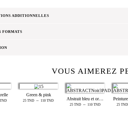
IONS ADDITIONNELLES
S FORMATS
ION
VOUS AIMEREZ P
relle
Green & pink
Abstrait bleu et orange fluide
–
TND
25
TND
110
TND
–
25
TND
110
TND
25
TND