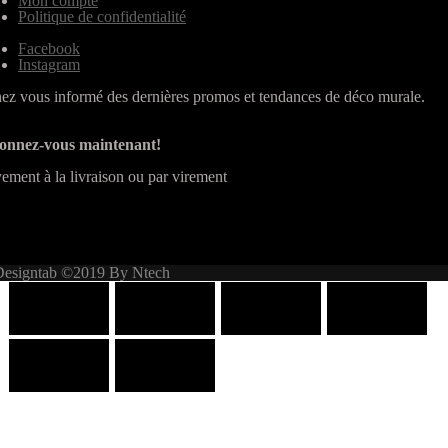
Mon compte
Politique de confidentialité
Facebook
Instagram
ez vous informé des dernières promos et tendances de déco murale.
onnez-vous maintenant!
ement à la livraison ou par virement
Designtab ©2019 By Ntech