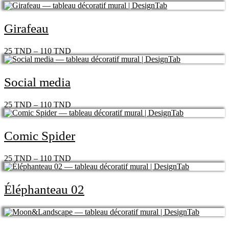
Girafeau
25
TND
–
110
TND
Social media
25
TND
–
110
TND
Comic Spider
25
TND
–
110
TND
Éléphanteau 02