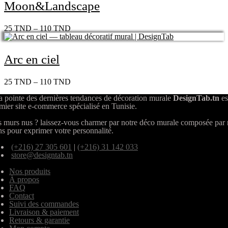
Moon&Landscape
25
TND
–
110
TND
Arc en ciel
25
TND
–
110
TND
a pointe des dernières tendances de décoration murale
DesignTab.tn
es
mier site e-commerce spécialisé en Tunisie.
 murs nus ? laissez-vous charmer par notre déco murale composée par
ns pour exprimer votre personnalité.
(+216) 27 305 601
|
(+216) 31 142 033
store@designtab.tn
Nos produits
À propos
FAQ
Contact
Suivi des commandes
Livraison & paiement
Retours & garantie