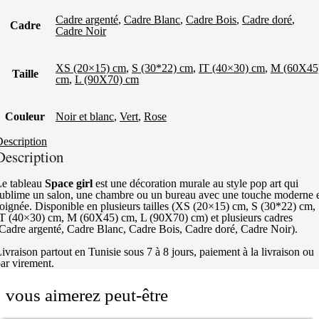
Cadre argenté
,
Cadre Blanc
,
Cadre Bois
,
Cadre doré
,
Cadre
Cadre Noir
XS (20×15) cm
,
S (30*22) cm
,
IT (40×30) cm
,
M (60X45
Taille
cm
,
L (90X70) cm
Couleur
Noir et blanc
,
Vert
,
Rose
escription
Description
e tableau
Space girl
est une décoration murale au style pop art qui
ublime un salon, une chambre ou un bureau avec une touche moderne 
oignée. Disponible en plusieurs tailles (XS (20×15) cm, S (30*22) cm,
T (40×30) cm, M (60X45) cm, L (90X70) cm) et plusieurs cadres
Cadre argenté, Cadre Blanc, Cadre Bois, Cadre doré, Cadre Noir).
ivraison partout en Tunisie sous 7 à 8 jours, paiement à la livraison ou
ar virement.
vous aimerez peut-être