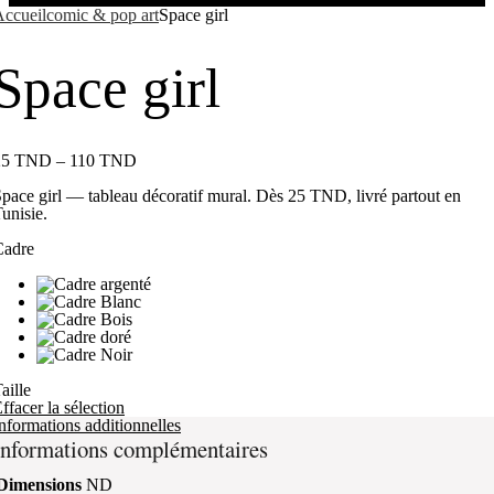
ccueil
comic & pop art
Space girl
Space girl
25
TND
–
110
TND
pace girl — tableau décoratif mural. Dès 25 TND, livré partout en
unisie.
Cadre
aille
ffacer la sélection
nformations additionnelles
Informations complémentaires
Dimensions
ND