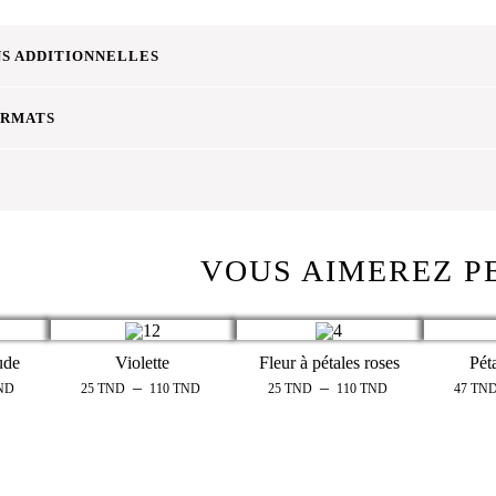
S ADDITIONNELLES
ORMATS
VOUS AIMEREZ P
ude
Violette
Fleur à pétales roses
Péta
–
–
ND
25
TND
110
TND
25
TND
110
TND
47
TN