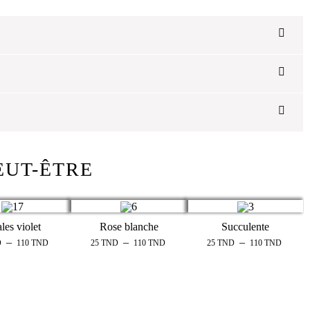
EUT-ÊTRE
les violet
Rose blanche
Succulente
–
–
–
D
110
TND
25
TND
110
TND
25
TND
110
TND