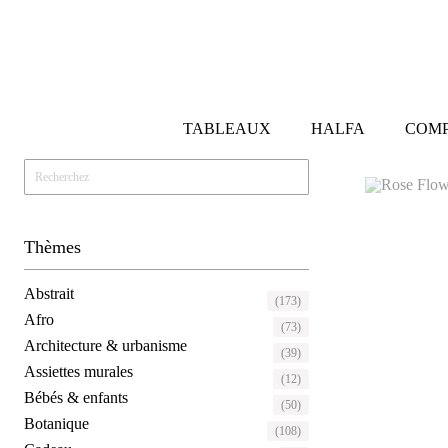
TABLEAUX
HALFA
COMP
Thèmes
Abstrait
(173)
Afro
(73)
Architecture & urbanisme
(39)
Assiettes murales
(12)
Bébés & enfants
(50)
Botanique
(108)