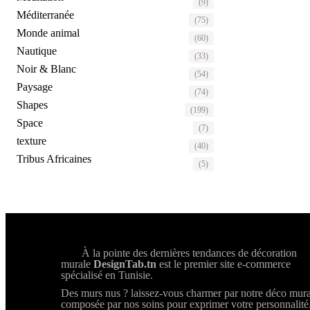
(9)
Méditerranée
(75)
Monde animal
(60)
Nautique
(33)
Noir & Blanc
(54)
Paysage
(74)
Shapes
(199)
Space
(7)
texture
(40)
Tribus Africaines
(5)
À la pointe des dernières tendances de décoration
murale
DesignTab.tn
est le premier site e-commerce
spécialisé en Tunisie.
Des murs nus ? laissez-vous charmer par notre déco mura
composée par nos soins pour exprimer votre personnalité