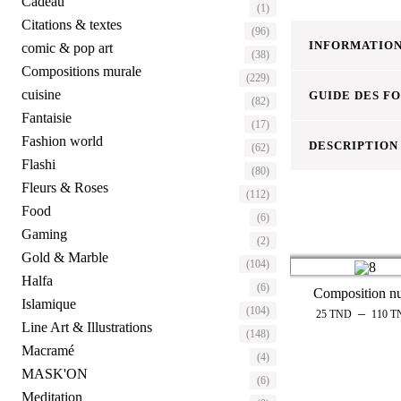
Cadeau
(1)
Citations & textes
(96)
INFORMATION
comic & pop art
(38)
Compositions murale
(229)
cuisine
GUIDE DES F
(82)
Fantaisie
(17)
Fashion world
DESCRIPTION
(62)
Flashi
(80)
Fleurs & Roses
(112)
Food
(6)
Gaming
(2)
Gold & Marble
(104)
Halfa
(6)
Composition n
Islamique
(104)
–
25
TND
110
T
Line Art & Illustrations
(148)
Macramé
(4)
MASK'ON
(6)
Meditation