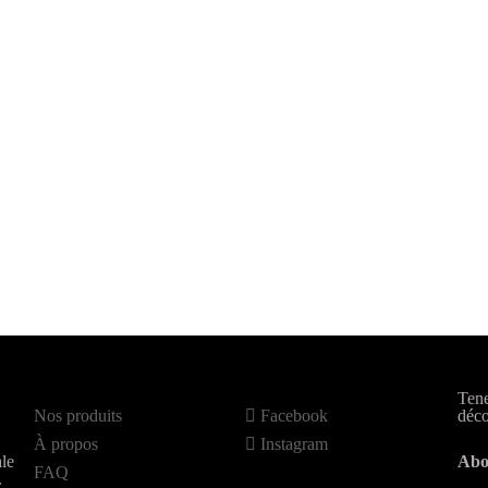
Tene
Nos produits
Facebook
déco
À propos
Instagram
le
Abo
FAQ
.