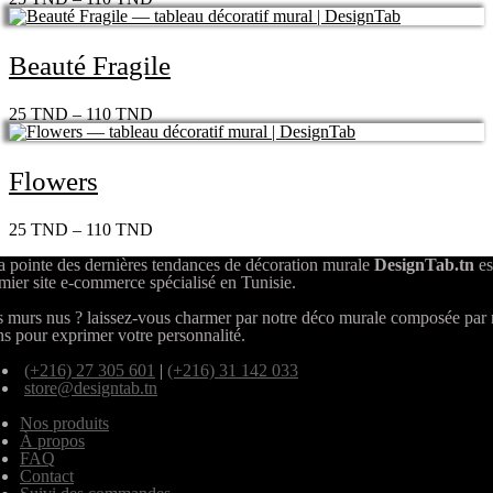
Beauté Fragile
25
TND
–
110
TND
Flowers
25
TND
–
110
TND
a pointe des dernières tendances de décoration murale
DesignTab.tn
es
mier site e-commerce spécialisé en Tunisie.
 murs nus ? laissez-vous charmer par notre déco murale composée par
ns pour exprimer votre personnalité.
(+216) 27 305 601
|
(+216) 31 142 033
store@designtab.tn
Nos produits
À propos
FAQ
Contact