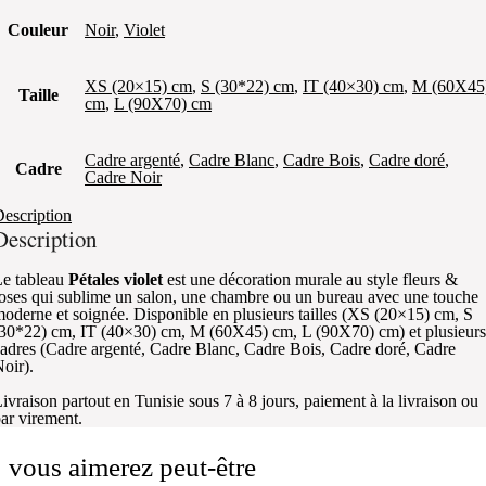
Couleur
Noir
,
Violet
XS (20×15) cm
,
S (30*22) cm
,
IT (40×30) cm
,
M (60X45
Taille
cm
,
L (90X70) cm
Cadre argenté
,
Cadre Blanc
,
Cadre Bois
,
Cadre doré
,
Cadre
Cadre Noir
escription
Description
e tableau
Pétales violet
est une décoration murale au style fleurs &
oses qui sublime un salon, une chambre ou un bureau avec une touche
oderne et soignée. Disponible en plusieurs tailles (XS (20×15) cm, S
30*22) cm, IT (40×30) cm, M (60X45) cm, L (90X70) cm) et plusieurs
adres (Cadre argenté, Cadre Blanc, Cadre Bois, Cadre doré, Cadre
oir).
ivraison partout en Tunisie sous 7 à 8 jours, paiement à la livraison ou
ar virement.
vous aimerez peut-être