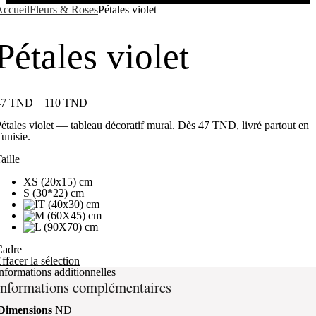
ccueil
Fleurs & Roses
Pétales violet
Pétales violet
47
TND
–
110
TND
étales violet — tableau décoratif mural. Dès 47 TND, livré partout en
unisie.
aille
XS (20x15) cm
S (30*22) cm
Cadre
ffacer la sélection
nformations additionnelles
Informations complémentaires
Dimensions
ND