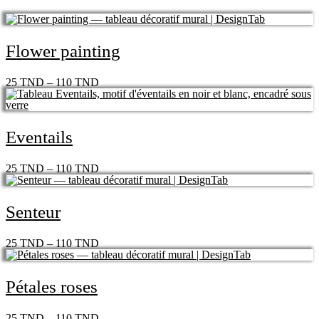
Flower painting
25
TND
–
110
TND
Eventails
25
TND
–
110
TND
Senteur
25
TND
–
110
TND
Pétales roses
25
TND
–
110
TND