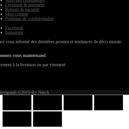
Suivi des commandes
Livraison & paiement
Retours & garantie
Mon compte
Politique de confidentialité
Facebook
Instagram
ez vous informé des dernières promos et tendances de déco murale.
onnez-vous maintenant!
ement à la livraison ou par virement
Designtab ©2019 By Ntech