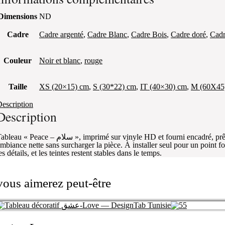
Dimensions
ND
Cadre
Cadre argenté
,
Cadre Blanc
,
Cadre Bois
,
Cadre doré
,
Cadr
Couleur
Noir et blanc
,
rouge
Taille
XS (20×15) cm
,
S (30*22) cm
,
IT (40×30) cm
,
M (60X45
escription
Description
 Peace – سلام », imprimé sur vinyle HD et fourni encadré, prêt à accrocher dès réception. Posé dans une entrée ou au-dessus d’un bureau, il pose une
mbiance nette sans surcharger la pièce. À installer seul pour un point 
es détails, et les teintes restent stables dans le temps.
vous aimerez peut-être