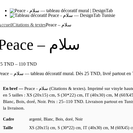
ccueil
Citations & textes
Peace – سلام
Peace – سلام
25
TND
–
110
TND
Peace – سلام — tableau décoratif mural. Dès 25 TND, livré partout en
En bref —
Peace - سلام (Citations & textes). Imprimé sur vinyle haute définition, livré encadré. Disponible
en 5 tailles : XS (20x15) cm, S (30*22) cm, IT (40x30) cm, M (60X45
Blanc, Bois, doré, Noir. Prix : 25–110 TND. Livraison partout en Tuni
la livraison.
Cadre
argenté, Blanc, Bois, doré, Noir
Taille
XS (20x15) cm, S (30*22) cm, IT (40x30) cm, M (60X45) 