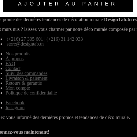
AJOUTER AU PANIER
a pointe des dernières tendances de décoration murale
DesignTab.tn
es
 murs nus ? laissez-vous charmer par notre déco murale composée par n
(+216) 27 305 601
|
(+216) 31 142 033
store@designtab.tn
Nos produits
À propos
FAQ
Contact
Suivi des commandes
Livraison & paiement
Retours & garantie
Mon compte
Politique de confidentialité
Facebook
Instagram
ez vous informé des dernières promos et tendances de déco murale.
onnez-vous maintenant!