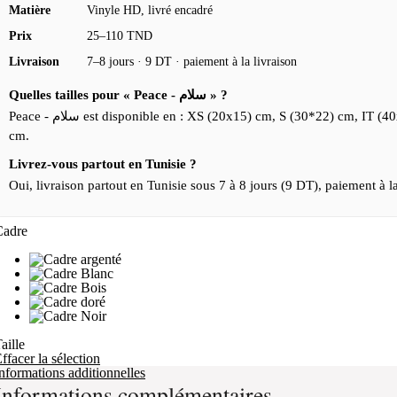
Matière
Vinyle HD, livré encadré
Prix
25–110 TND
Livraison
7–8 jours · 9 DT · paiement à la livraison
Quelles tailles pour « Peace - سلام » ?
Peace - سلام est disponible en : XS (20x15) cm, S (30*22) cm, IT (40x30) cm, M (60X45) cm, L (90X70)
cm.
Livrez-vous partout en Tunisie ?
Oui, livraison partout en Tunisie sous 7 à 8 jours (9 DT), paiement à la
Cadre
aille
ffacer la sélection
nformations additionnelles
Informations complémentaires