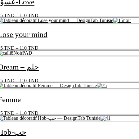
عشق-Love
25
TND
–
110
TND
Lose your mind
25
TND
–
110
TND
Dream – حلم
25
TND
–
110
TND
Femme
25
TND
–
110
TND
Hob-حب