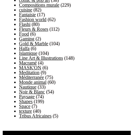
comic & pop art
(38)
Compositions murale
(229)
cuisine
(82)
Fantaisie
(17)
Fashion world
(62)
Flashi
(80)
Fleurs & Roses
(112)
Food
(6)
Gaming
(2)
Gold & Marble
(104)
Halfa
(6)
Islamique
(104)
Line Art & Illustrations
(148)
Macramé
(4)
MASK'ON
(6)
Meditation
(9)
Méditerranée
(75)
Monde animal
(60)
Nautique
(33)
Noir & Blanc
(54)
Paysage
(74)
Shapes
(199)
Space
(7)
texture
(40)
Tribus Africaines
(5)