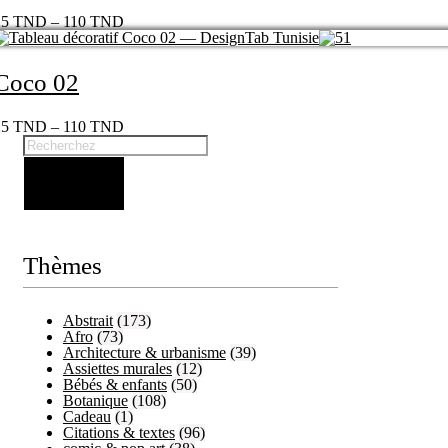
25
TND
–
110
TND
Coco 02
25
TND
–
110
TND
Thèmes
Abstrait
(173)
Afro
(73)
Architecture & urbanisme
(39)
Assiettes murales
(12)
Bébés & enfants
(50)
Botanique
(108)
Cadeau
(1)
Citations & textes
(96)