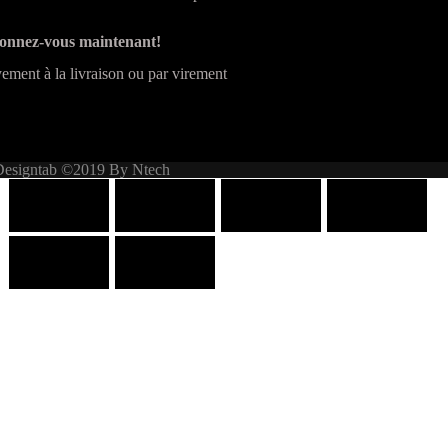
onnez-vous maintenant!
ement à la livraison ou par virement
Designtab ©2019 By Ntech