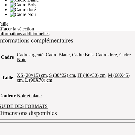
aille
ffacer la sélection
nformations additionnelles
Informations complémentaires
Cadre argenté
,
Cadre Blanc
,
Cadre Bois
,
Cadre doré
,
Cadre
Cadre
Noir
XS (20×15) cm
,
S (30*22) cm
,
IT (40×30) cm
,
M (60X45)
Taille
cm
,
L (90X70) cm
Couleur
Noir et blanc
GUIDE DES FORMATS
Dimensions disponibles