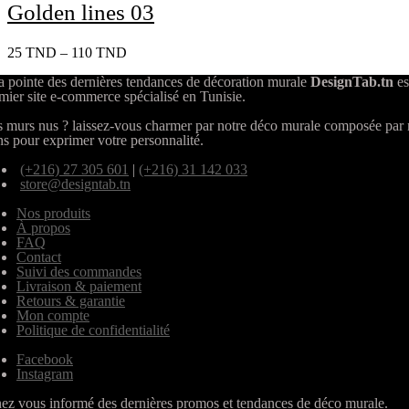
Golden lines 03
25
TND
–
110
TND
a pointe des dernières tendances de décoration murale
DesignTab.tn
es
mier site e-commerce spécialisé en Tunisie.
 murs nus ? laissez-vous charmer par notre déco murale composée par
ns pour exprimer votre personnalité.
(+216) 27 305 601
|
(+216) 31 142 033
store@designtab.tn
Nos produits
À propos
FAQ
Contact
Suivi des commandes
Livraison & paiement
Retours & garantie
Mon compte
Politique de confidentialité
Facebook
Instagram
ez vous informé des dernières promos et tendances de déco murale.