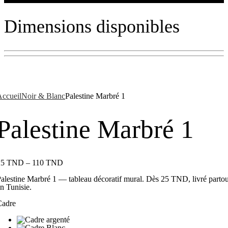
Dimensions disponibles
ccueil
Noir & Blanc
Palestine Marbré 1
Palestine Marbré 1
25
TND
–
110
TND
alestine Marbré 1 — tableau décoratif mural. Dès 25 TND, livré partou
n Tunisie.
Cadre