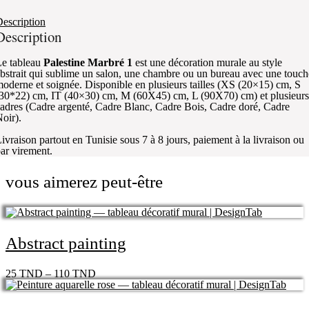
escription
Description
e tableau
Palestine Marbré 1
est une décoration murale au style
bstrait qui sublime un salon, une chambre ou un bureau avec une touch
oderne et soignée. Disponible en plusieurs tailles (XS (20×15) cm, S
30*22) cm, IT (40×30) cm, M (60X45) cm, L (90X70) cm) et plusieurs
adres (Cadre argenté, Cadre Blanc, Cadre Bois, Cadre doré, Cadre
oir).
ivraison partout en Tunisie sous 7 à 8 jours, paiement à la livraison ou
ar virement.
vous aimerez peut-être
Abstract painting
25
TND
–
110
TND