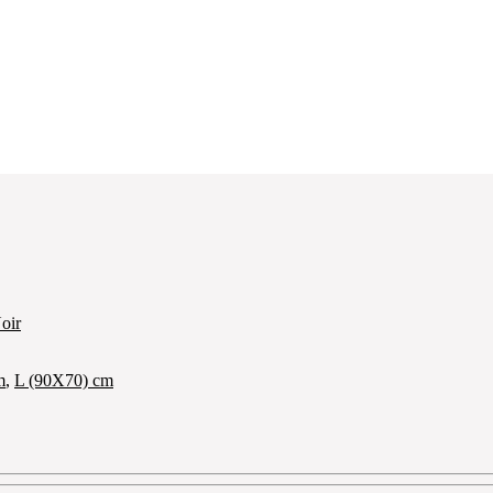
oir
m
,
L (90X70) cm