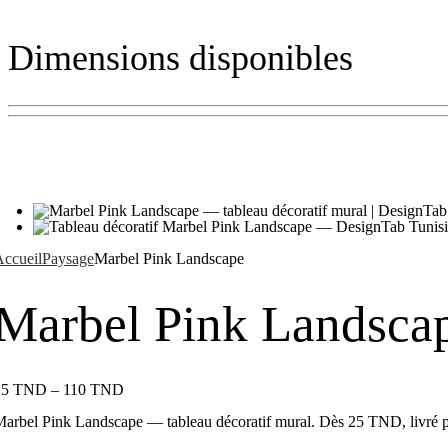
Dimensions disponibles
ccueil
Paysage
Marbel Pink Landscape
Marbel Pink Landsca
25
TND
–
110
TND
arbel Pink Landscape — tableau décoratif mural. Dès 25 TND, livré pa