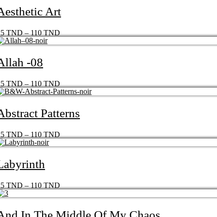
Aesthetic Art
25
TND
–
110
TND
Allah -08
25
TND
–
110
TND
Abstract Patterns
25
TND
–
110
TND
Labyrinth
25
TND
–
110
TND
And In The Middle Of My Chaos