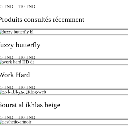
25
TND
–
110
TND
Produits consultés récemment
fuzzy butterfly
25
TND
–
110
TND
Work Hard
25
TND
–
110
TND
Sourat al ikhlas beige
25
TND
–
110
TND