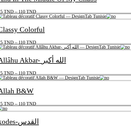
25
TND
–
110
TND
Classy Colorful
25
TND
–
110
TND
Allâhu Akbar- الله أكبر
25
TND
–
110
TND
Allah B&W
25
TND
–
110
TND
kodes-القدس