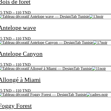
Bois de foret
25
TND
–
110
TND
Antelope wave
25
TND
–
110
TND
Antelope Canyon
25
TND
–
110
TND
Allongé à Miami
25
TND
–
110
TND
Foggy Forest