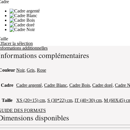
Cadre
aille
ffacer la sélection
nformations additionnelles
Informations complémentaires
Couleur
Noir
,
Gris
,
Rose
Cadre
Cadre argenté
,
Cadre Blanc
,
Cadre Bois
,
Cadre doré
,
Cadre N
Taille
XS (20×15) cm
,
S (30*22) cm
,
IT (40×30) cm
,
M (60X45) c
GUIDE DES FORMATS
Dimensions disponibles