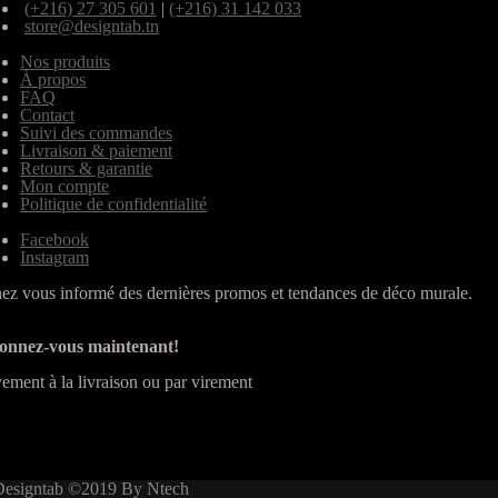
(+216) 27 305 601
|
(+216) 31 142 033
store@designtab.tn
Nos produits
À propos
FAQ
Contact
Suivi des commandes
Livraison & paiement
Retours & garantie
Mon compte
Politique de confidentialité
Facebook
Instagram
ez vous informé des dernières promos et tendances de déco murale.
onnez-vous maintenant!
ement à la livraison ou par virement
Designtab ©2019 By Ntech