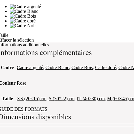
aille
ffacer la sélection
nformations additionnelles
Informations complémentaires
Cadre
Cadre argenté
,
Cadre Blanc
,
Cadre Bois
,
Cadre doré
,
Cadre N
Couleur
Rose
Taille
XS (20×15) cm
,
S (30*22) cm
,
IT (40×30) cm
,
M (60X45) c
GUIDE DES FORMATS
Dimensions disponibles