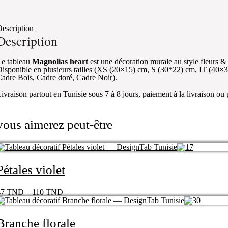
escription
Description
e tableau
Magnolias heart
est une décoration murale au style fleurs 
isponible en plusieurs tailles (XS (20×15) cm, S (30*22) cm, IT (40×
adre Bois, Cadre doré, Cadre Noir).
ivraison partout en Tunisie sous 7 à 8 jours, paiement à la livraison ou
vous aimerez peut-être
Pétales violet
47
TND
–
110
TND
Branche florale