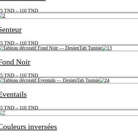
25
TND
–
110
TND
Senteur
25
TND
–
110
TND
Fond Noir
25
TND
–
110
TND
Eventails
25
TND
–
110
TND
Couleurs inversées