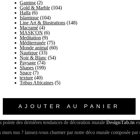
Gaming
(2)
Gold & Marble
(104)
Halfa
(6)
Islamique
(104)
Line Art & Illustrations
(148)
Macramé
(4)
MASK'ON
(6)
Meditation
(9)
Méditerranée
(75)
Monde animal
(60)
Nautique
(33)
Noir & Blanc
(54)
Paysage
(74)
Shapes
(199)
Space
(7)
texture
(40)
Tribus Africaines
(5)
AJOUTER AU PANIER
a pointe des dernières tendances de décoration murale
DesignTab.tn
es
 murs nus ? laissez-vous charmer par notre déco murale composée par n