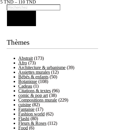
25
TND
–
110
TND
Thèmes
Abstrait
(173)
Afro
(73)
Architecture & urbanisme
(39)
Assiettes murales
(12)
Bébés & enfants
(50)
Botanique
(108)
Cadeau
(1)
Citations & textes
(96)
comic & pop art
(38)
Compositions murale
(229)
cuisine
(82)
Fantaisie
(17)
Fashion world
(62)
Flashi
(80)
Fleurs & Roses
(112)
Food
(6)