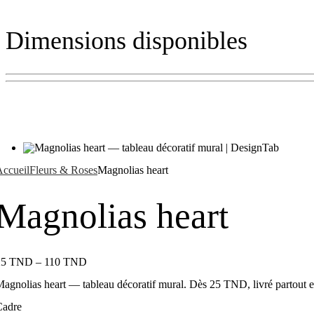
Dimensions disponibles
ccueil
Fleurs & Roses
Magnolias heart
Magnolias heart
25
TND
–
110
TND
agnolias heart — tableau décoratif mural. Dès 25 TND, livré partout e
Cadre