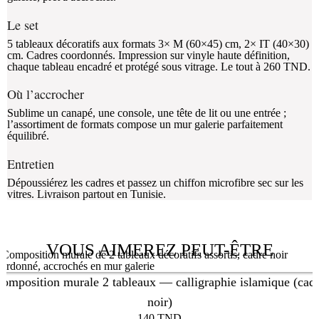
Le set
5 tableaux décoratifs aux formats 3× M (60×45) cm, 2× IT (40×30)
cm. Cadres coordonnés. Impression sur vinyle haute définition,
chaque tableau encadré et protégé sous vitrage. Le tout à 260 TND.
Où l’accrocher
Sublime un canapé, une console, une tête de lit ou une entrée ;
l’assortiment de formats compose un mur galerie parfaitement
équilibré.
Entretien
Dépoussiérez les cadres et passez un chiffon microfibre sec sur les
vitres. Livraison partout en Tunisie.
VOUS AIMEREZ PEUT-ÊTRE
omposition murale 2 tableaux — calligraphie islamique (cad
noir)
140
TND