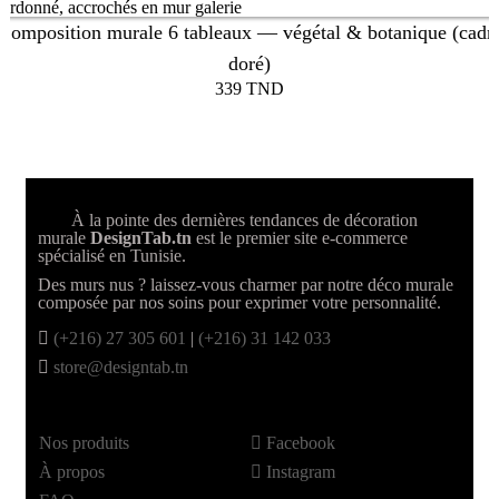
Composition murale 6 tableaux — végétal & botanique (cadr
doré)
339
TND
À la pointe des dernières tendances de décoration
murale
DesignTab.tn
est le premier site e-commerce
spécialisé en Tunisie.
Des murs nus ? laissez-vous charmer par notre déco murale
composée par nos soins pour exprimer votre personnalité.
(+216) 27 305 601
|
(+216) 31 142 033
store@designtab.tn
Nos produits
Facebook
À propos
Instagram