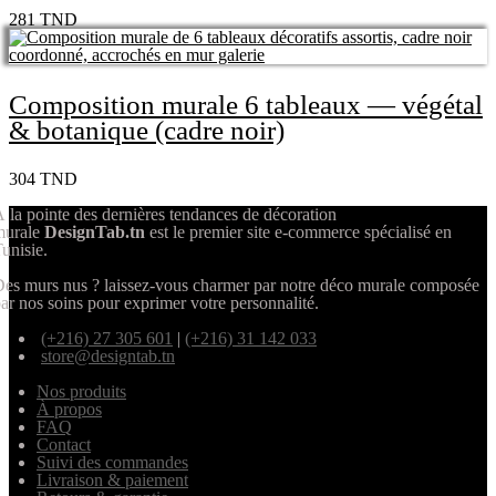
281
TND
Composition murale 6 tableaux — végétal
& botanique (cadre noir)
304
TND
 la pointe des dernières tendances de décoration
murale
DesignTab.tn
est le premier site e-commerce spécialisé en
unisie.
es murs nus ? laissez-vous charmer par notre déco murale composée
ar nos soins pour exprimer votre personnalité.
(+216) 27 305 601
|
(+216) 31 142 033
store@designtab.tn
Nos produits
À propos
FAQ
Contact
Suivi des commandes
Livraison & paiement