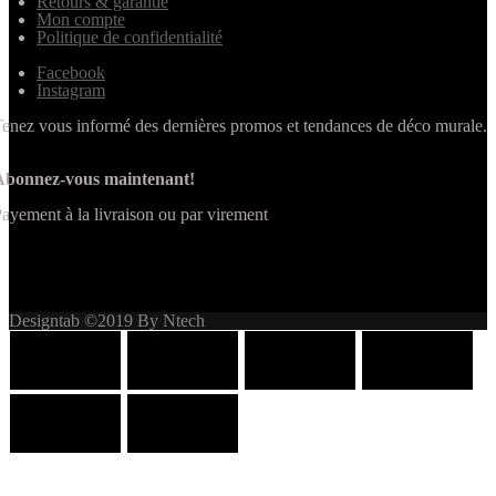
Retours & garantie
Mon compte
Politique de confidentialité
Facebook
Instagram
enez vous informé des dernières promos et tendances de déco murale.
Abonnez-vous maintenant!
ayement à la livraison ou par virement
Designtab ©2019 By Ntech