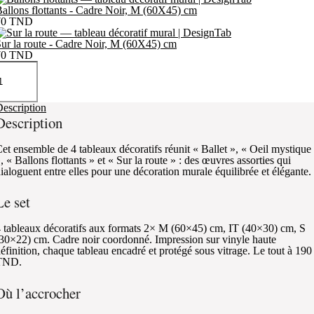
allons flottants - Cadre Noir, M (60X45) cm
70
TND
ur la route - Cadre Noir, M (60X45) cm
70
TND
escription
Description
et ensemble de 4 tableaux décoratifs réunit « Ballet », « Oeil mystique
, « Ballons flottants » et « Sur la route » : des œuvres assorties qui
ialoguent entre elles pour une décoration murale équilibrée et élégante.
Le set
 tableaux décoratifs aux formats 2× M (60×45) cm, IT (40×30) cm, S
30×22) cm. Cadre noir coordonné. Impression sur vinyle haute
éfinition, chaque tableau encadré et protégé sous vitrage. Le tout à 190
TND.
Où l’accrocher