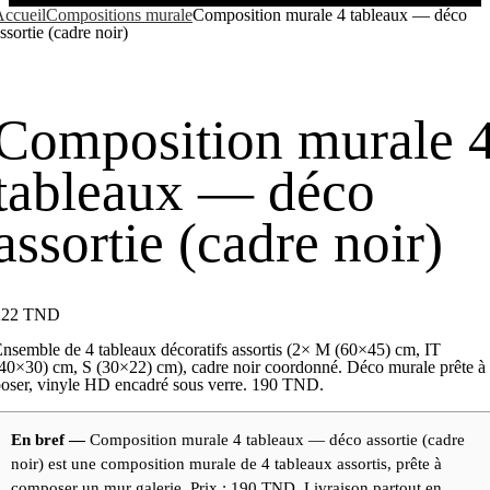
ccueil
Compositions murale
Composition murale 4 tableaux — déco
ssortie (cadre noir)
Composition murale 
tableaux — déco
assortie (cadre noir)
222
TND
nsemble de 4 tableaux décoratifs assortis (2× M (60×45) cm, IT
40×30) cm, S (30×22) cm), cadre noir coordonné. Déco murale prête à
oser, vinyle HD encadré sous verre. 190 TND.
En bref —
Composition murale 4 tableaux — déco assortie (cadre
noir) est une composition murale de 4 tableaux assortis, prête à
composer un mur galerie. Prix : 190 TND. Livraison partout en