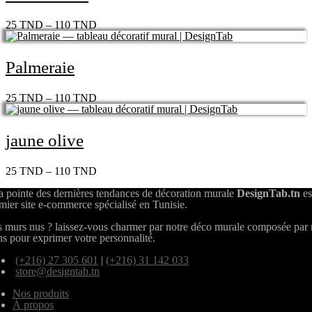
25
TND
–
110
TND
Palmeraie
25
TND
–
110
TND
jaune olive
25
TND
–
110
TND
a pointe des dernières tendances de décoration murale
DesignTab.tn
es
mier site e-commerce spécialisé en Tunisie.
 murs nus ? laissez-vous charmer par notre déco murale composée par
ns pour exprimer votre personnalité.
(+216) 27 305 601
|
(+216) 31 142 033
store@designtab.tn
Nos produits
À propos