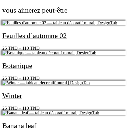
vous aimerez peut-être
Feuilles d’automne 02
25
TND
–
110
TND
Botanique
25
TND
–
110
TND
Winter
25
TND
–
110
TND
Banana leaf