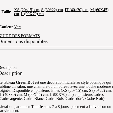
XS (20×15) cm
,
S (30*22) cm
,
IT (40×30) cm
,
M (60X45)
Taille
cm
,
L (90X70) cm
Couleur
Vert
GUIDE DES FORMATS
Dimensions disponibles
escription
Description
e tableau
Green Dot
est une décoration murale au style botanique qui
ublime un salon, une chambre ou un bureau avec une touche moderne 
oignée. Disponible en plusieurs tailles (XS (20×15) cm, S (30*22) cm,
T (40×30) cm, M (60X45) cm, L (90X70) cm) et plusieurs cadres
Cadre argenté, Cadre Blanc, Cadre Bois, Cadre doré, Cadre Noir).
ivraison partout en Tunisie sous 7 à 8 jours, paiement à la livraison ou
ar virement.