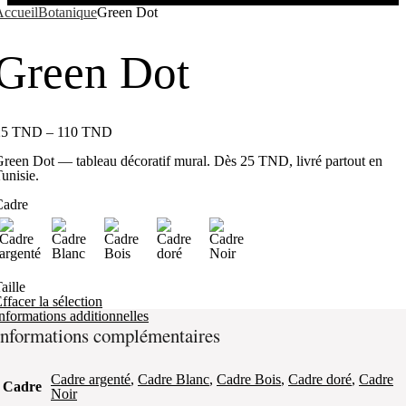
ccueil
Botanique
Green Dot
Green Dot
25
TND
–
110
TND
reen Dot — tableau décoratif mural. Dès 25 TND, livré partout en
unisie.
Cadre
aille
ffacer la sélection
nformations additionnelles
Informations complémentaires
Cadre argenté
,
Cadre Blanc
,
Cadre Bois
,
Cadre doré
,
Cadre
Cadre
Noir