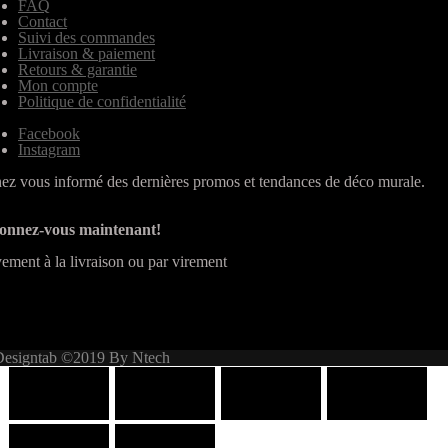
FAQ
Contact
Suivi des commandes
Livraison & paiement
Retours & garantie
Mon compte
Politique de confidentialité
Facebook
Instagram
ez vous informé des dernières promos et tendances de déco murale.
onnez-vous maintenant!
ement à la livraison ou par virement
Designtab ©2019 By Ntech