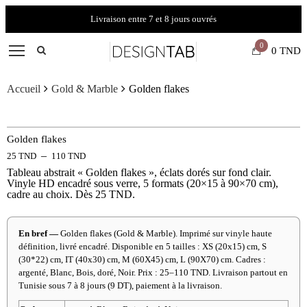
Livraison entre 7 et 8 jours ouvrés
0
0
TND
Accueil
Gold & Marble
Golden flakes
Golden flakes
–
25
TND
110
TND
Tableau abstrait « Golden flakes », éclats dorés sur fond clair.
Vinyle HD encadré sous verre, 5 formats (20×15 à 90×70 cm),
cadre au choix. Dès 25 TND.
En bref —
Golden flakes (Gold & Marble). Imprimé sur vinyle haute
définition, livré encadré. Disponible en 5 tailles : XS (20x15) cm, S
(30*22) cm, IT (40x30) cm, M (60X45) cm, L (90X70) cm. Cadres :
argenté, Blanc, Bois, doré, Noir. Prix : 25–110 TND. Livraison partout en
Tunisie sous 7 à 8 jours (9 DT), paiement à la livraison.