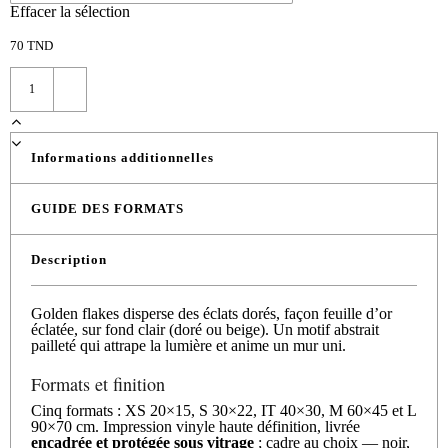
Effacer la sélection
70
TND
Informations additionnelles
GUIDE DES FORMATS
Description
Golden flakes disperse des éclats dorés, façon feuille d’or
éclatée, sur fond clair (doré ou beige). Un motif abstrait
pailleté qui attrape la lumière et anime un mur uni.
Formats et finition
Cinq formats : XS 20×15, S 30×22, IT 40×30, M 60×45 et L
90×70 cm. Impression vinyle haute définition, livrée
encadrée et protégée sous vitrage
; cadre au choix — noir,