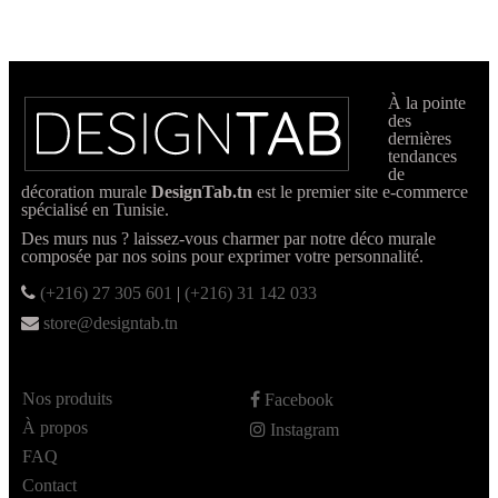
À la pointe
des
dernières
tendances
de
décoration murale
DesignTab.tn
est le premier site e-commerce
spécialisé en Tunisie.
Des murs nus ? laissez-vous charmer par notre déco murale
composée par nos soins pour exprimer votre personnalité.
(+216) 27 305 601
|
(+216) 31 142 033
store@designtab.tn
Nos produits
Facebook
À propos
Instagram
FAQ
Contact